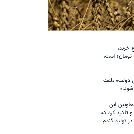
از «گذشت ۴ ماه» از شروع خرید،
 تومان» است،
ی دولت» باعث
شود.»
اونین این
 تاکید کرد که
ا در تولید گندم