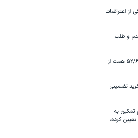
 از اعتراضات
ندم و طلب
او افزود که از ابتدای زمان برداشت گندم و شروع خرید تضمینی تاکنون «فقط ۵۲/۶ همت از
خرید تضمینی
م تمکین به
تعیین کرده،