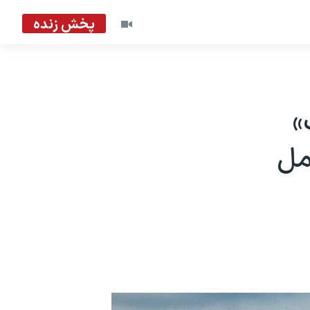
پخش زنده
»
مل