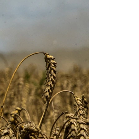
مستندها
فرهنگ و زندگی
حقوق شهروندی
انتخابات ریاست جمهوری آمریکا ۲۰۲۴
اقتصادی
حمله جمهوری اسلامی به اسرائیل
رمز مهسا
علم و فناوری
اسرائیل در جنگ
ورزش زنان در ایران
گالری عکس
اعتراضات زن، زندگی، آزادی
آرشیو پخش زنده
مجموعه مستندهای دادخواهی
تریبونال مردمی آبان ۹۸
دادگاه حمید نوری
چهل سال گروگان‌گیری
قانون شفافیت دارائی کادر رهبری ایران
اعتراضات مردمی آبان ۹۸
اسرائیل در جنگ