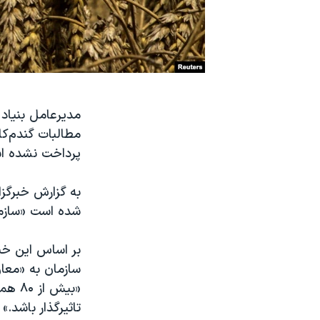
نرگس محمدی برنده جایزه نوبل صلح
همایش محافظه‌کاران آمریکا «سی‌پک»
صفحه‌های ویژه
سفر پرزیدنت ترامپ به چین
مطالبات گندم‌ک
پرداخت نشده ا
به گزارش خبرگز
شده است «سازما
بر اساس این خب
سازمان به «معاو
«بیش
تاثیرگذار باشد.»