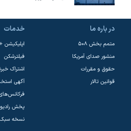
در باره ما
خدمات
متمم بخش ۵۰۸
اپلیکیشن +VOA
منشور صدای آمریکا
فیلترشکن
حقوق و مقررات
اشتراک خبرن
قوانین تالار
آگهی استخد
فرکانس‌های 
پخش رادیو
یادگیری زبان انگلیسی
نسخه سبک 