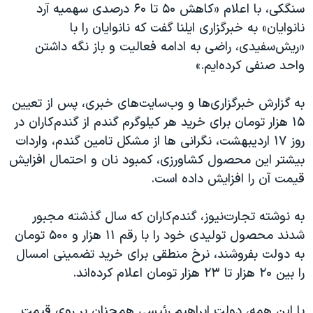
اسرائیل در جنگ
سنگکی، با اعلام «کاهش ۵۰ تا ۶۰ درصدی سهمیه آرد
نانوایان» به خبرگزاری ایلنا گفت که نانوایان را با
نرگس محمدی برنده جایزه نوبل صلح
«ریش‌سفیدی، راضی به ادامه فعالیت و باز نگه داشتن
همایش محافظه‌کاران آمریکا «سی‌پک»
واحد صنفی کرده‌ایم
.
»
صفحه‌های ویژه
به گزارش خبرگزاری‌ها و وب‌سایت‌های خبری، پس از تعیین
سفر پرزیدنت ترامپ به چین
۱۵ هزار تومان برای خرید هر کیلوگرم گندم از گندم‌کاران در
روز ۱۷ اردیبهشت، نگرانی ها از مشکل تامین گندم، واردات
بیشتر این محصول کشاورزی، کمبود نان و احتمال افزایش
قیمت آن را افزایش داده است.
به نوشته تجارت‌نیوز، گندم‌کاران که سال گذشته مجبور
شدند محصول تولیدی خود را با رقم ۱۱ هزار و ۵۰۰ تومان
به دولت بفروشند، نرخ منطقی برای خرید تضمینی امسال
را بین ۲۰ هزار تا ۲۳ هزار تومان اعلام کرده‌اند
.
با این همه، دولت ابراهیم رئیسی همچنان بر روی قیمت