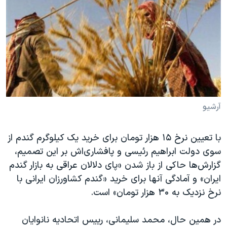
دنبال کنید
مستندها
فرهنگ و زندگی
حقوق شهروندی
انتخابات ریاست جمهوری آمریکا ۲۰۲۴
اقتصادی
حمله جمهوری اسلامی به اسرائیل
رمز مهسا
علم و فناوری
زبانهای مختلف
اسرائیل در جنگ
ورزش زنان در ایران
گالری عکس
اعتراضات زن، زندگی، آزادی
آرشیو
آرشیو پخش زنده
مجموعه مستندهای دادخواهی
با تعیین نرخ ۱۵ هزار تومان برای خرید یک کیلوگرم گندم از
تریبونال مردمی آبان ۹۸
سوی دولت ابراهیم رئیسی و پافشاری‌اش بر این تصمیم،
دادگاه حمید نوری
گزارش‌ها حاکی از باز شدن «پای دلالان عراقی به بازار گندم
چهل سال گروگان‌گیری
ایران» و آمادگی آنها برای خرید «گندم کشاورزان ایرانی با
نرخ نزدیک به ۳۰ هزار تومان» است.
قانون شفافیت دارائی کادر رهبری ایران
اعتراضات مردمی آبان ۹۸
در همین حال، محمد سلیمانی، رییس اتحادیه نانوایان