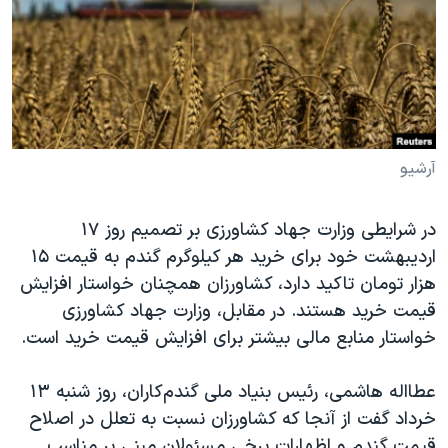
دنبال کنید
مستندها
فرهنگ و زندگی
حقوق شهروندی
انتخابات ریاست جمهوری آمریکا ۲۰۲۴
اقتصادی
حمله جمهوری اسلامی به اسرائیل
رمز مهسا
علم و فناوری
زبانهای مختلف
اسرائیل در جنگ
ورزش زنان در ایران
آرشیو
گالری عکس
اعتراضات زن، زندگی، آزادی
در شرایطی وزارت جهاد کشاورزی بر تصمیم روز ۱۷
آرشیو پخش زنده
مجموعه مستندهای دادخواهی
اردیبهشت خود برای خرید هر کیلوگرم گندم به قیمت ۱۵
تریبونال مردمی آبان ۹۸
هزار تومان تاکید دارد، کشاورزان همچنان خواستار افزایش
قیمت خرید هستند. در مقابل، وزارت جهاد کشاورزی
دادگاه حمید نوری
خواستار منابع مالی بیشتر برای افزایش قیمت خرید است.
چهل سال گروگان‌گیری
قانون شفافیت دارائی کادر رهبری ایران
عطااله هاشمی، رئیس بنیاد ملی گندم‌کاران، روز شنبه ۱۳
خرداد گفت از آنجا که کشاورزان نسبت به تعلل در اصلاح
اعتراضات مردمی آبان ۹۸
قیمت گندم و اظهارات برخی مسئولان مبنی بر مناسب