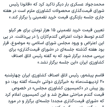
اسرائیل در جنگ
محمدجواد عسکری بار دیگر تاکید کرد که «قانونا رئیس
نرگس محمدی برنده جایزه نوبل صلح
شورای قیمت‌گذاری محصولات کشاورزی ملزم است در هفته
جاری جلسه بازنگری قیمت خرید تضمینی را برگزار کند.»
همایش محافظه‌کاران آمریکا «سی‌پک»
صفحه‌های ویژه
تعیین قیمت خرید تضمینی ۱۵ هزار تومان برای هر کیلو
سفر پرزیدنت ترامپ به چین
گندم توسط دولت اعتراض گندم‌کاران را در پی‌داشت. در پی
این اعتراض و ورود مجلس شورای اسلامی به موضوع، قرار
بود هفته گذشته جلسه‌ای در «شورای قیمت‌گذاری» برای
بررسی مجدد برگزار شود که به گفته رئیس اتاق اصناف
کشاورزی ایران «این جلسه برگزار نشد.»
قاسم پیشه‌ور، رئیس اتاق اصناف کشاورزی ایران چهارشنبه
۲۰ اردیبهشت‌ماه به خبرگزاری دولتی «ایسنا» گفته بود: دو
روز پیش در «کمیسیون کشاورزی مجلس» در خصوص
قیمت گندم مباحثی مطرح شد و این کمیسیون اعلام کرد
که «شورای قیمت‌گذاری مجددا جلسه‌ای برگزار و در مورد