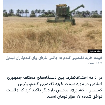
دنبال کنید
مستندها
فرهنگ و زندگی
حقوق شهروندی
انتخابات ریاست جمهوری آمریکا ۲۰۲۴
اقتصادی
حمله جمهوری اسلامی به اسرائیل
رمز مهسا
علم و فناوری
زبانهای مختلف
اسرائیل در جنگ
ورزش زنان در ایران
گالری عکس
اعتراضات زن، زندگی، آزادی
آرشیو پخش زنده
مجموعه مستندهای دادخواهی
قیمت خرید تضمینی گندم به چالش تازه‌ای برای گندم‌کاران تبدیل
شده است.
تریبونال مردمی آبان ۹۸
دادگاه حمید نوری
در ادامه‌ اختلاف‌نظرها بین دستگاه‌های مختلف جمهوری
چهل سال گروگان‌گیری
اسلامی در مورد قیمت خرید تضمینی گندم، رئیس
قانون شفافیت دارائی کادر رهبری ایران
کمیسیون کشاورزی مجلس بار دیگر تاکید کرد که «قیمت
توافق شده» ۱۷ هزار تومان است.
اعتراضات مردمی آبان ۹۸