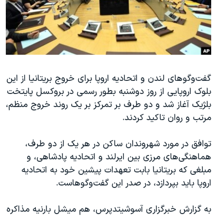
دنبال کنید
مستندها
فرهنگ و زندگی
حقوق شهروندی
انتخابات ریاست جمهوری آمریکا ۲۰۲۴
اقتصادی
حمله جمهوری اسلامی به اسرائیل
رمز مهسا
علم و فناوری
زبانهای مختلف
گفت‌وگوهای لندن و اتحادیه اروپا برای خروج بریتانیا از این
اسرائیل در جنگ
ورزش زنان در ایران
بلوک اروپایی از روز دوشنبه بطور رسمی در بروکسل پایتخت
گالری عکس
اعتراضات زن، زندگی، آزادی
بلژیک آغاز شد و دو طرف بر تمرکز بر یک روند خروج منظم،
آرشیو پخش زنده
مجموعه مستندهای دادخواهی
مرتب و روان تاکید کردند.
تریبونال مردمی آبان ۹۸
توافق در مورد شهروندان ساکن در هر یک از دو طرف،
دادگاه حمید نوری
هماهنگی‌‌های مرزی بین ایرلند و اتحادیه پادشاهی، و
چهل سال گروگان‌گیری
مبلغی که بریتانیا بابت تعهدات پیشین خود به اتحادیه
اروپا باید بپردازد، در صدر این گفت‌وگوهاست.
قانون شفافیت دارائی کادر رهبری ایران
اعتراضات مردمی آبان ۹۸
به گزارش خبرگزاری آسوشیتدپرس، هم میشل بارنیه مذاکره