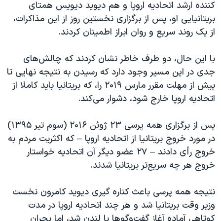
اسرائیل در جنگ
کننده ارشد اتحادیه اروپا و هم دیوید دیویس همتای
بریتانیایی او، پس از برگزاری نخستین روز از این مذاکرات،
نرگس محمدی برنده جایزه نوبل صلح
از یک روند سریع و روان ابراز اطمینان کردند.
همایش محافظه‌کاران آمریکا «سی‌پک»
صفحه‌های ویژه
با این حال، دو طرف خاطر نشان کردند که چالش‌های
جدی در این مسیر وجود دارد که رسیدن به نتیجه نهایی تا
سفر پرزیدنت ترامپ به چین
پیش از مهلت مقرر مارس ۲۰۱۹ را، که بریتانیا باید کاملا از
اتحادیه اروپا خارج شود، دشوار می‌کند.
پس از برگزاری همه پرسی ۲۳ ژوئن ۲۰۱۶ (سوم تیر ۱۳۹۵)
در مورد خروج بریتانیا از اتحادیه اروپا – که اکثریت مردم به
خروج رأی دادند – ۲۷ عضو دیگر آن اتحادیه خواستار
خروج هر چه سریع‌تر بریتانیا شدند.
نتیجه همه پرسی باعث کناره گیری دیوید کامرون نخست
وزیر وقت بریتانیا شد و هر چند اتحادیه اروپا در مدت
کوتاهی آماده آغاز گفت‌وگوها با لندن شد، اما بحران