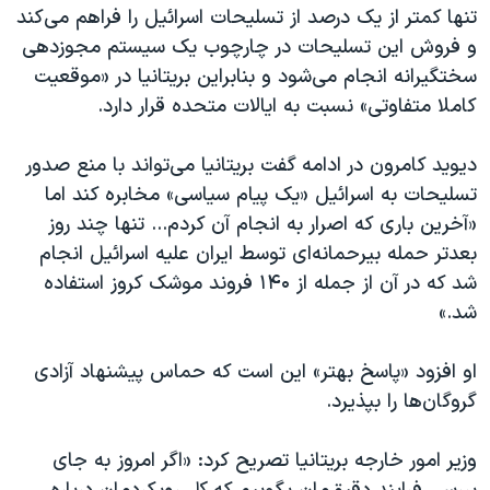
اسرائیل در جنگ
تنها کمتر از یک درصد از تسلیحات اسرائیل را فراهم می‌کند
و فروش این تسلیحات در چارچوب یک سیستم مجوزدهی
نرگس محمدی برنده جایزه نوبل صلح
سختگیرانه انجام می‌شود و بنابراین بریتانیا در «موقعیت
همایش محافظه‌کاران آمریکا «سی‌پک»
کاملا متفاوتی» نسبت به ایالات متحده قرار دارد.
صفحه‌های ویژه
دیوید کامرون در ادامه گفت بریتانیا می‌تواند با منع صدور
سفر پرزیدنت ترامپ به چین
تسلیحات به اسرائیل «یک پیام سیاسی» مخابره کند اما
«آخرین باری که اصرار به انجام آن کردم... تنها چند روز
بعدتر حمله بیرحمانه‌ای توسط ایران علیه اسرائیل انجام
شد که در آن از جمله از ۱۴۰ فروند موشک کروز استفاده
شد.»
او افزود «پاسخ بهتر» این است که حماس پیشنهاد آزادی
گروگان‌ها را بپذیرد.
وزیر امور خارجه بریتانیا تصریح کرد: «اگر امروز به جای