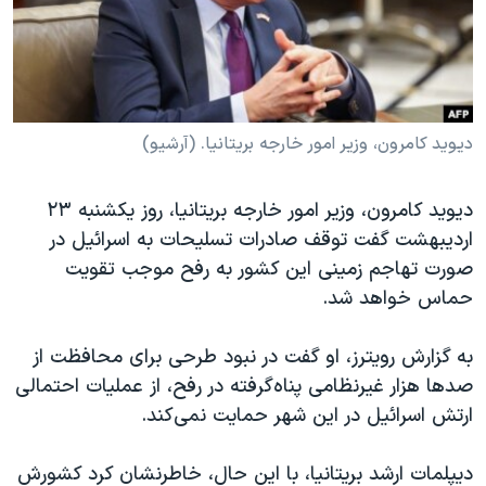
دنبال کنید
مستندها
فرهنگ و زندگی
حقوق شهروندی
انتخابات ریاست جمهوری آمریکا ۲۰۲۴
اقتصادی
حمله جمهوری اسلامی به اسرائیل
رمز مهسا
علم و فناوری
دیوید کامرون، وزیر امور خارجه بریتانیا. (آرشیو)
زبانهای مختلف
اسرائیل در جنگ
ورزش زنان در ایران
دیوید کامرون، وزیر امور خارجه بریتانیا، روز یکشنبه ٢٣
گالری عکس
اعتراضات زن، زندگی، آزادی
اردیبهشت گفت توقف صادرات تسلیحات به اسرائیل در
آرشیو پخش زنده
مجموعه مستندهای دادخواهی
صورت تهاجم زمینی این کشور به رفح موجب تقویت
حماس خواهد شد.
تریبونال مردمی آبان ۹۸
دادگاه حمید نوری
به گزارش رویترز، او گفت در نبود طرحی برای محافظت از
چهل سال گروگان‌گیری
صدها هزار غیرنظامی پناه‌گرفته در رفح، از عملیات احتمالی
ارتش اسرائیل در این شهر حمایت نمی‌کند.
قانون شفافیت دارائی کادر رهبری ایران
اعتراضات مردمی آبان ۹۸
دیپلمات ارشد بریتانیا، با این حال، خاطرنشان کرد کشورش