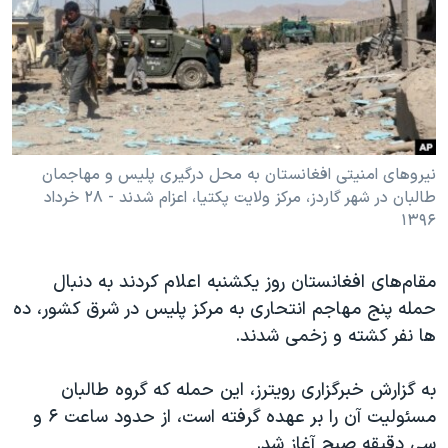
دنبال کنید
مستندها
فرهنگ و زندگی
حقوق شهروندی
انتخابات ریاست جمهوری آمریکا ۲۰۲۴
اقتصادی
حمله جمهوری اسلامی به اسرائیل
رمز مهسا
علم و فناوری
زبانهای مختلف
اسرائیل در جنگ
ورزش زنان در ایران
نیروهای امنیتی افغانستان به محل درگیری پلیس و مهاجمان
طالبان در شهر گاردز، مرکز ولایت پکتیا، اعزام شدند - ۲۸ خرداد
گالری عکس
اعتراضات زن، زندگی، آزادی
۱۳۹۶
آرشیو پخش زنده
مجموعه مستندهای دادخواهی
تریبونال مردمی آبان ۹۸
مقام‌های افغانستان روز یکشنبه اعلام کردند به دنبال
حمله پنج مهاجم انتحاری به مرکز پلیس در شرق کشور، ده
دادگاه حمید نوری
ها نفر کشته و زخمی شدند.
چهل سال گروگان‌گیری
قانون شفافیت دارائی کادر رهبری ایران
به گزارش خبرگزاری رویترز، این حمله که گروه طالبان
مسئولیت آن را بر عهده گرفته است، از حدود ساعت ۶ و
اعتراضات مردمی آبان ۹۸
سی دقیقه صبح آغاز شد.