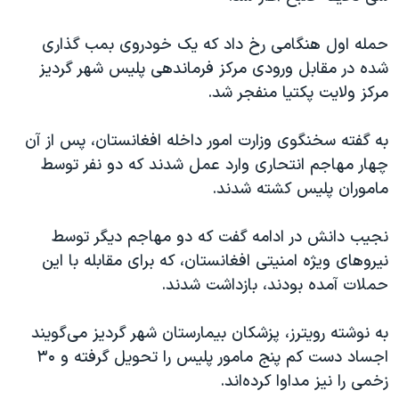
اسرائیل در جنگ
نرگس محمدی برنده جایزه نوبل صلح
حمله اول هنگامی رخ داد که یک خودروی بمب گذاری
شده در مقابل ورودی مرکز فرماندهی پلیس شهر گردیز
همایش محافظه‌کاران آمریکا «سی‌پک»
مرکز ولایت پکتیا منفجر شد.
صفحه‌های ویژه
سفر پرزیدنت ترامپ به چین
به گفته سخنگوی وزارت امور داخله افغانستان، پس از آن
چهار مهاجم انتحاری وارد عمل شدند که دو نفر توسط
ماموران پلیس کشته شدند.
نجیب دانش در ادامه گفت که دو مهاجم دیگر توسط
نیروهای ویژه امنیتی افغانستان، که برای مقابله با این
حملات آمده بودند، بازداشت شدند.
به نوشته رویترز، پزشکان بیمارستان شهر گردیز می‌گویند
اجساد دست کم پنج مامور پلیس را تحویل گرفته و ۳۰
زخمی را نیز مداوا کرده‌اند.