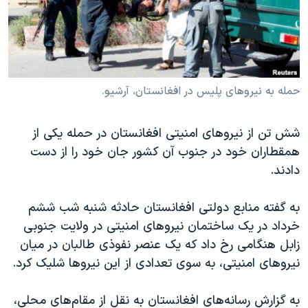
دنبال کنید
مستندها
فرهنگ و زندگی
حقوق شهروندی
انتخابات ریاست جمهوری آمریکا ۲۰۲۴
اقتصادی
حمله جمهوری اسلامی به اسرائیل
رمز مهسا
علم و فناوری
حمله به نیروهای پلیس در افغانستان، آرشیو.
زبانهای مختلف
اسرائیل در جنگ
ورزش زنان در ایران
شش تن از نیروهای امنیتی افغانستان در حمله یکی از
گالری عکس
اعتراضات زن، زندگی، آزادی
همقطاران خود در جنوب آن کشور جان خود را از دست
آرشیو پخش زنده
مجموعه مستندهای دادخواهی
دادند.
تریبونال مردمی آبان ۹۸
به گفته منابع دولتی افغانستان حادثه شنبه شب ششم
دادگاه حمید نوری
خرداد در یک ساختمان نیروهای امنیتی در ولایت جنوبی
چهل سال گروگان‌گیری
زابل هنگامی رخ داد که یک عنصر نفوذی طالبان در میان
نیروهای امنیتی، به سوی تعدادی از این نیروها شلیک کرد.
قانون شفافیت دارائی کادر رهبری ایران
اعتراضات مردمی آبان ۹۸
به گزارش رسانه‌های افغانستان به نقل از مقام‌های محلی،