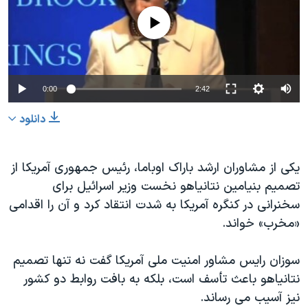
دنبال کنید
مستندها
فرهنگ و زندگی
No media source currently available
حقوق شهروندی
انتخابات ریاست جمهوری آمریکا ۲۰۲۴
اقتصادی
حمله جمهوری اسلامی به اسرائیل
رمز مهسا
علم و فناوری
0:00
2:42
زبانهای مختلف
اسرائیل در جنگ
ورزش زنان در ایران
دانلود
گالری عکس
اعتراضات زن، زندگی، آزادی
آرشیو پخش زنده
مجموعه مستندهای دادخواهی
یکی از مشاوران ارشد باراک اوباما، رئیس جمهوری آمریکا از
تصمیم بنیامین نتانیاهو نخست وزیر اسرائیل برای
تریبونال مردمی آبان ۹۸
سخنرانی در کنگره آمریکا به شدت انتقاد کرد و آن را اقدامی
دادگاه حمید نوری
«مخرب» خواند.
چهل سال گروگان‌گیری
سوزان رایس مشاور امنیت ملی آمریکا گفت نه تنها تصمیم
قانون شفافیت دارائی کادر رهبری ایران
نتانیاهو باعث تأسف است، بلکه به بافت روابط دو کشور
اعتراضات مردمی آبان ۹۸
نیز آسیب می رساند.