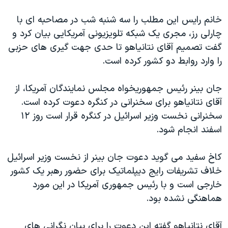
اسرائیل در جنگ
خانم رایس این مطلب را سه شنبه شب در مصاحبه ای با
نرگس محمدی برنده جایزه نوبل صلح
چارلی رز، مجری یک شبکه تلویزیونی آمریکایی بیان کرد و
همایش محافظه‌کاران آمریکا «سی‌پک»
گفت تصمیم آقای نتانیاهو تا حدی جهت گیری های حزبی
صفحه‌های ویژه
را وارد روابط دو کشور کرده است.
سفر پرزیدنت ترامپ به چین
جان بینر رئیس جمهوریخواه مجلس نمایندگان آمریکا، از
آقای نتانیاهو برای سخنرانی در کنگره دعوت کرده است.
سخنرانی نخست وزیر اسرائیل در کنگره قرار است روز ۱۲
اسفند انجام شود.
کاخ سفید می گوید دعوت جان بینر از نخست وزیر اسرائیل
خلاف تشریفات رایج دیپلماتیک برای حضور رهبر یک کشور
خارجی است و با رئیس جمهوری آمریکا در این مورد
هماهنگی نشده بود.
آقای نتانیاهو گفته این دعوت را برای بیان نگرانی های