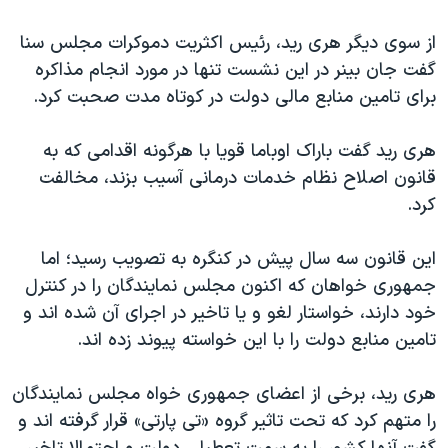
اسرائیل در جنگ
از سوی دیگر هری رید، رئیس اکثریت دموکرات مجلس سنا
نرگس محمدی برنده جایزه نوبل صلح
گفت جان بینر در این نشست تنها در مورد انجام مذاکره
همایش محافظه‌کاران آمریکا «سی‌پک»
برای تامین منابع مالی دولت در کوتاه مدت صحبت کرد.
صفحه‌های ویژه
هری رید گفت باراک اوباما قویا با هرگونه اقدامی که به
سفر پرزیدنت ترامپ به چین
قانون اصلاح نظام خدمات درمانی آسیب بزند، مخالفت
کرد.
این قانون سه سال پیش در کنگره به تصویب رسید؛ اما
جمهوری خواهان که اکنون مجلس نمایندگان را در کنترل
خود دارند، خواستار لغو و یا تاخیر در اجرای آن شده اند و
تامین منابع دولت را با این خواسته پیوند زده اند.
هری رید، برخی از اعضای جمهوری خواه مجلس نمایندگان
را متهم کرد که تحت تاثیر گروه «تی پارتی» قرار گرفته اند و