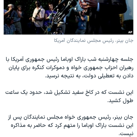
دنبال کنید
مستندها
فرهنگ و زندگی
حقوق شهروندی
انتخابات ریاست جمهوری آمریکا ۲۰۲۴
اقتصادی
حمله جمهوری اسلامی به اسرائیل
رمز مهسا
علم و فناوری
جان بینر، رئیس مجلس نمایندگان آمریکا
زبانهای مختلف
اسرائیل در جنگ
ورزش زنان در ایران
جلسه چهارشنبه شب باراک اوباما رئیس جمهوری آمریکا با
گالری عکس
اعتراضات زن، زندگی، آزادی
رهبران احزاب جمهوری خواه و دموکرات کنگره برای پایان
آرشیو پخش زنده
مجموعه مستندهای دادخواهی
دادن به تعطیلی دولت، به نتیجه نرسید.
تریبونال مردمی آبان ۹۸
این نشست که در کاخ سفید تشکیل شد، حدود یک ساعت
دادگاه حمید نوری
طول کشید.
چهل سال گروگان‌گیری
جان بینر، رئیس جمهوری خواه مجلس نمایندگان پس از
قانون شفافیت دارائی کادر رهبری ایران
این نشست باراک اوباما را متهم کرد که حاضر به مذاکره
اعتراضات مردمی آبان ۹۸
نیست.