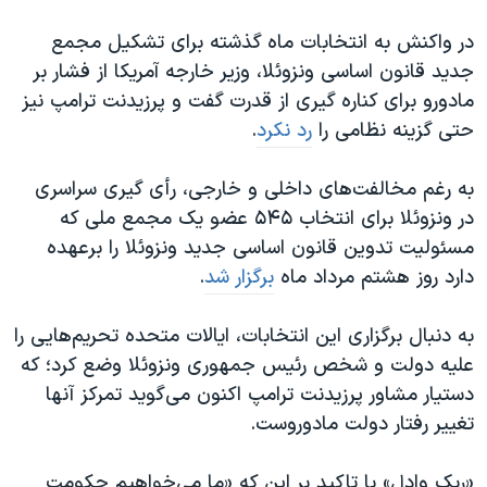
اسرائیل در جنگ
در واکنش به انتخابات ماه گذشته برای تشکیل مجمع
نرگس محمدی برنده جایزه نوبل صلح
جدید قانون اساسی ونزوئلا، وزیر خارجه آمریکا از فشار بر
همایش محافظه‌کاران آمریکا «سی‌پک»
مادورو برای کناره گیری از قدرت گفت و پرزیدنت ترامپ نیز
صفحه‌های ویژه
حتی گزینه نظامی را
رد نکرد
.
سفر پرزیدنت ترامپ به چین
به رغم مخالفت‌های داخلی و خارجی، رأی گیری سراسری
در ونزوئلا برای انتخاب ۵۴۵ عضو یک مجمع ملی که
مسئولیت تدوین قانون اساسی جدید ونزوئلا را برعهده
دارد روز هشتم مرداد ماه
برگزار شد
.
به دنبال برگزاری این انتخابات، ایالات متحده تحریم‌هایی را
علیه دولت و شخص رئیس جمهوری ونزوئلا وضع کرد؛ که
دستیار مشاور پرزیدنت ترامپ اکنون می‌گوید تمرکز آنها
تغییر رفتار دولت مادوروست.
«ریک وادل» با تاکید بر این که «ما می‌خواهیم حکومت