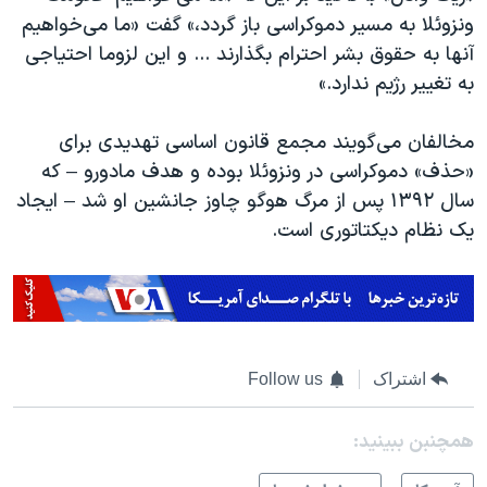
ونزوئلا به مسیر دموکراسی باز گردد،» گفت «ما می‌خواهیم
آنها به حقوق بشر احترام بگذارند ... و این لزوما احتیاجی
به تغییر رژیم ندارد.»
مخالفان می‌گویند
مجمع قانون اساسی
تهدیدی برای
«حذف» دموکراسی در ونزوئلا بوده و
هدف مادورو – که
سال ۱۳۹۲ پس از مرگ هوگو چاوز جانشین او شد –
ایجاد
یک نظام دیکتاتوری است.
اشتراک
Follow us
همچنبن ببینید: