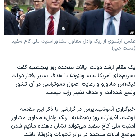
دنبال کنید
مستندها
فرهنگ و زندگی
حقوق شهروندی
انتخابات ریاست جمهوری آمریکا ۲۰۲۴
اقتصادی
حمله جمهوری اسلامی به اسرائیل
رمز مهسا
علم و فناوری
عکس آرشیوی از ریک وادل معاون مشاور امنیت ملی کاخ سفید
زبانهای مختلف
(سمت چپ)
اسرائیل در جنگ
ورزش زنان در ایران
گالری عکس
اعتراضات زن، زندگی، آزادی
یک مقام ارشد دولت ایالات متحده روز پنجشنبه گفت
آرشیو پخش زنده
مجموعه مستندهای دادخواهی
تحریم‌های آمریکا علیه ونزوئلا با هدف تغییر رفتار دولت
نیکلاس مادورو و رعایت اصول دموکراسی در آن کشور
تریبونال مردمی آبان ۹۸
وضع شده‌اند، و هدف تغییر رژیم نیست.
دادگاه حمید نوری
چهل سال گروگان‌گیری
خبرگزاری آسوشیتدپرس در گزارشی با ذکر این مقدمه
نوشت، اظهارات روز پنجشنبه «ریک وادل» معاون مشاور
قانون شفافیت دارائی کادر رهبری ایران
امنیت ملی کاخ سفید می‌تواند نشان دهنده ملایم شدن
اعتراضات مردمی آبان ۹۸
موضع ایالات متحده در برابر تحولات ونزوئلا باشد.