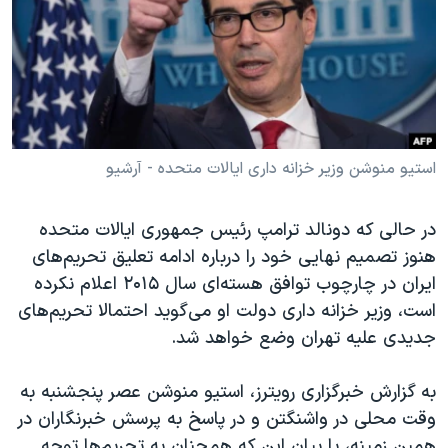
دنبال کنید
مستندها
فرهنگ و زندگی
حقوق شهروندی
انتخابات ریاست جمهوری آمریکا ۲۰۲۴
اقتصادی
حمله جمهوری اسلامی به اسرائیل
رمز مهسا
علم و فناوری
زبانهای مختلف
اسرائیل در جنگ
ورزش زنان در ایران
استیو منوشن وزیر خزانه داری ایالات متحده - آرشیو
گالری عکس
اعتراضات زن، زندگی، آزادی
در حالی که دونالد ترامپ رئیس جمهوری ایالات متحده
آرشیو پخش زنده
مجموعه مستندهای دادخواهی
هنوز تصمیم نهایی خود را درباره ادامه تعلیق تحریم‌های
تریبونال مردمی آبان ۹۸
ایران در چارچوب توافق هسته‌ای سال ۲۰۱۵ اعلام نکرده
است، وزیر خزانه داری دولت او می‌گوید احتمالا تحریم‌های
دادگاه حمید نوری
جدیدی علیه تهران وضع خواهد شد.
چهل سال گروگان‌گیری
قانون شفافیت دارائی کادر رهبری ایران
به گزارش خبرگزاری رویترز، استیو منوشن عصر پنجشنبه به
وقت محلی در واشنگتن و در پاسخ به پرسش خبرنگاران در
اعتراضات مردمی آبان ۹۸
همین زمینه، با بیان این که همچنان به تحریم‌ها توجه