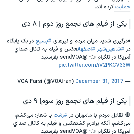
حمایت
کرده اند.
یکی از فیلم های تجمع روز دوم | ۸ دی
♦️درگیری شدید میان مردم و نیرهای
#بسیج
در یک پایگاه
در
#شاهین‌شهر
#اصفهان
عکس و فیلم به كانال صداي
آمريكا در تلگرام 👈 @sendVOA بفرستید
pic.twitter.com/iV2PKCV33W
December 31, 2017
— VOA Farsi (@VOAIran)
یکی از فیلم های تجمع روز سوم| ۹ دی
🔴 تقابل مردم با ماموران در
#رشت
با شعار: می‌کشم،
می‌کشم، آنکه برادرم کشتعکس و فیلم به كانال صداي
آمريكا در تلگرام 👈 @sendVOA بفرستید