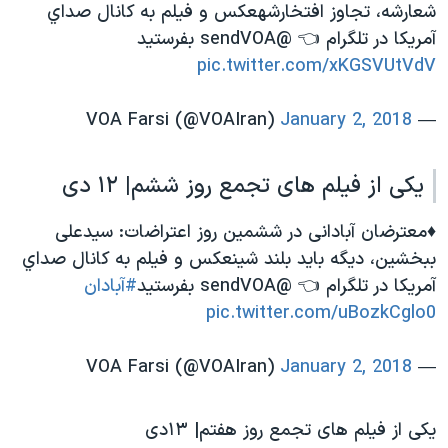
شعارشه، تجاوز افتخارشهعکس و فیلم به كانال صداي
آمريكا در تلگرام 👈 @sendVOA بفرستید
pic.twitter.com/xKGSVUtVdV
January 2, 2018
— VOA Farsi (@VOAIran)
یکی از فیلم های تجمع روز ششم| ۱۲ دی
♦️معترضان آبادانی در ششمین روز اعتراضات: سیدعلی
ببخشین، دیگه باید بلند شینعکس و فیلم به كانال صداي
آمريكا در تلگرام 👈 @sendVOA بفرستید
#آبادان
pic.twitter.com/uBozkCglo0
January 2, 2018
— VOA Farsi (@VOAIran)
یکی از فیلم های تجمع روز هفتم| ۱۳دی