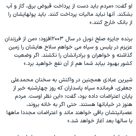
اسرائیل در جنگ
او گفت: «مردم باید دست از پرداخت قبوض برق، گاز و آب
نرگس محمدی برنده جایزه نوبل صلح
بشکند. آنها نباید مالیات پرداخت کنند. باید پولهایشان را
از بانک خارج کنند.»
همایش محافظه‌کاران آمریکا «سی‌پک»
صفحه‌های ویژه
برنده جایزه صلح نوبل در سال ۲۰۰۳افزود: «من از فرزندان
سفر پرزیدنت ترامپ به چین
عزیزم در پلیس و سپاه می خواهم سلاح هایشان را زمین
گذاشته و خواهران و برادرانشان را نکشند. اگر وضعیت
کشور بهبود بیابد شما هم از آن نفع خواهید برد.»
شیرین عبادی همچنین در واکنش به سخنان محمدعلی
جعفری، فرمانده سپاه پاسداران که روز چهارشنبه خبر از
پایان اعتراضات داده بود، گفت: «این نظر اوست. مردم
هنوز در خیابانها هستند. حتی اگر به خانه بروند،
عصبانیتشان باقی خواهند ماند و اعتراضات مجددا ماهها
یا سالها بعد آغاز خواهد شد.»