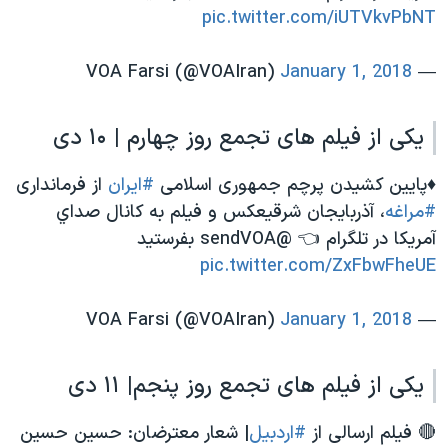
pic.twitter.com/iUTVkvPbNT
January 1, 2018
— VOA Farsi (@VOAIran)
یکی از فیلم های تجمع روز چهارم | ۱۰ دی
♦️پایین کشیدن پرچم جمهوری اسلامی
#ایران
از فرمانداری
#مراغه
، آذربایجان شرقیعکس و فیلم به كانال صداي
آمريكا در تلگرام 👈 @sendVOA بفرستید
pic.twitter.com/ZxFbwFheUE
January 1, 2018
— VOA Farsi (@VOAIran)
یکی از فیلم های تجمع روز پنجم| ۱۱ دی
🔴 فیلم ارسالی از
#اردبیل
| شعار معترضان: حسین حسین