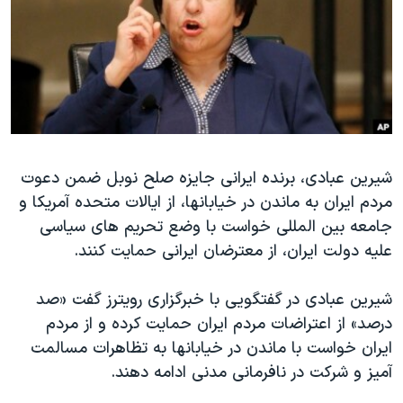
دنبال کنید
مستندها
فرهنگ و زندگی
حقوق شهروندی
انتخابات ریاست جمهوری آمریکا ۲۰۲۴
اقتصادی
حمله جمهوری اسلامی به اسرائیل
رمز مهسا
علم و فناوری
زبانهای مختلف
اسرائیل در جنگ
ورزش زنان در ایران
شیرین عبادی، برنده ایرانی جایزه صلح نوبل ضمن دعوت
گالری عکس
اعتراضات زن، زندگی، آزادی
مردم ایران به ماندن در خیابانها، از ایالات متحده آمریکا و
آرشیو پخش زنده
مجموعه مستندهای دادخواهی
جامعه بین المللی خواست با وضع تحریم های سیاسی
تریبونال مردمی آبان ۹۸
علیه دولت ایران، از معترضان ایرانی حمایت کنند.
دادگاه حمید نوری
شیرین عبادی در گفتگویی با خبرگزاری رویترز گفت «صد
چهل سال گروگان‌گیری
درصد» از اعتراضات مردم ایران حمایت کرده و از مردم
قانون شفافیت دارائی کادر رهبری ایران
ایران خواست با ماندن در خیابانها به تظاهرات مسالمت
آمیز و شرکت در نافرمانی مدنی ادامه دهند.
اعتراضات مردمی آبان ۹۸