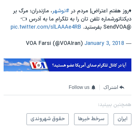
♦️روز هفتم اعتراض| مردم در
#نوشهر
، مازندران: مرگ بر
دیکتاتورشماره تلفن تان را به تلگرام ما به آدرس 👈
@SendVOA بفرستید.
pic.twitter.com/slLAAAe4RB
January 3, 2018
— VOA Farsi (@VOAIran)
اشتراک
Follow us
همچنبن ببینید:
ايران
سرخط خبرها
حقوق شهروندی