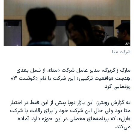
دنبال کنید
مستندها
فرهنگ و زندگی
حقوق شهروندی
انتخابات ریاست جمهوری آمریکا ۲۰۲۴
اقتصادی
حمله جمهوری اسلامی به اسرائیل
رمز مهسا
علم و فناوری
زبانهای مختلف
اسرائیل در جنگ
ورزش زنان در ایران
شرکت متا
گالری عکس
اعتراضات زن، زندگی، آزادی
مارک زاکربرگ، مدیر عامل شرکت «متا»، از نسل بعدی
آرشیو پخش زنده
مجموعه مستندهای دادخواهی
هِدسِت «واقعیت ترکیبی» این شرکت با نام «کوئست ۳»
تریبونال مردمی آبان ۹۸
رونمایی کرد.
دادگاه حمید نوری
به گزارش رویترز، این بازار نوپا پیش از این فقط در اختیار
چهل سال گروگان‌گیری
متا بود ولی حال این شرکت خود را برای رقابت با شرکت
قانون شفافیت دارائی کادر رهبری ایران
«اپل»، که برنامه‌های مفصلی در این حوزه دارد، آماده
اعتراضات مردمی آبان ۹۸
می‌کند.