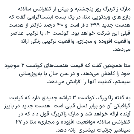
اسرائیل در جنگ
مارک زاکربرگ روز پنجشنبه و پیش از کنفرانس سالانه
نرگس محمدی برنده جایزه نوبل صلح
بازی‌های ویدئویی متا، در یک پست اینستاگرامی گفت که
همایش محافظه‌کاران آمریکا «سی‌پک»
هدست جدید ۴۹۹ دلار است و ۴۰ درصد نازکتر از هدست
قبلی این شرکت خواهد بود. کوئست ۳، با ترکیب عناصر
صفحه‌های ویژه
واقعیت افزوده و مجازی، واقعیت ترکیبی رنگی ارائه
سفر پرزیدنت ترامپ به چین
می‌دهد.
متا همچنین گفت که قیمت هدست‌های کوئست ۲ موجود
خود را کاهش می‌دهد، و در عین حال با به‌روزرسانی
سیستم، کیفیت آنها را افزایش می‌دهد.
به گفته زاکربرگ، کوئست ۳ تراشه جدیدی دارد که کیفیت
گرافیکی آن دو برابر نسل قبلی است. هدست جدید در پاییز
آینده ارائه خواهد شد و مارک زاکربرگ قول داد که در
کنفرانس سالانه «واقعیت افزوده و مجازی» متا در ۲۷
سپتامبر جزئیات بیشتری ارائه دهد.