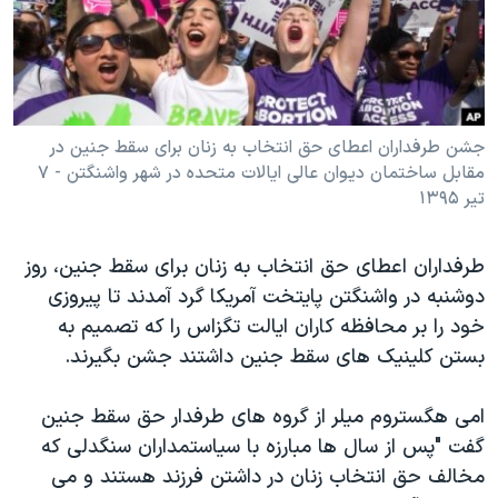
دنبال کنید
مستندها
فرهنگ و زندگی
حقوق شهروندی
انتخابات ریاست جمهوری آمریکا ۲۰۲۴
اقتصادی
حمله جمهوری اسلامی به اسرائیل
رمز مهسا
علم و فناوری
جشن طرفداران اعطای حق انتخاب به زنان برای سقط جنین در
زبانهای مختلف
مقابل ساختمان دیوان عالی ایالات متحده در شهر واشنگتن - ۷
اسرائیل در جنگ
ورزش زنان در ایران
تیر ۱۳۹۵
گالری عکس
اعتراضات زن، زندگی، آزادی
آرشیو پخش زنده
مجموعه مستندهای دادخواهی
طرفداران اعطای حق انتخاب به زنان برای سقط جنین، روز
دوشنبه در واشنگتن پایتخت آمریکا گرد آمدند تا پیروزی
تریبونال مردمی آبان ۹۸
خود را بر محافظه کاران ایالت تگزاس را که تصمیم به
دادگاه حمید نوری
بستن کلینیک های سقط جنین داشتند جشن بگیرند.
چهل سال گروگان‌گیری
امی هگستروم میلر از گروه های طرفدار حق سقط جنین
قانون شفافیت دارائی کادر رهبری ایران
گفت "پس از سال ها مبارزه با سیاستمداران سنگدلی که
اعتراضات مردمی آبان ۹۸
مخالف حق انتخاب زنان در داشتن فرزند هستند و می