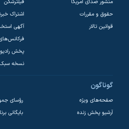
منشور صدای آمریکا
فیلترشکن
حقوق و مقررات
اشتراک خبرن
قوانین تالار
آگهی استخد
فرکانس‌های 
پخش رادیو
یادگیری زبان انگلیسی
نسخه سبک 
دنبال کنید
گوناگون
صفحه‌های ویژه
رؤسای جمهو
آرشیو پخش زنده
بایگانی برن
زبانهای مختلف