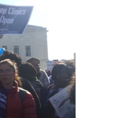
مستندها
فرهنگ و زندگی
حقوق شهروندی
انتخابات ریاست جمهوری آمریکا ۲۰۲۴
اقتصادی
حمله جمهوری اسلامی به اسرائیل
رمز مهسا
علم و فناوری
اسرائیل در جنگ
ورزش زنان در ایران
گالری عکس
اعتراضات زن، زندگی، آزادی
آرشیو پخش زنده
مجموعه مستندهای دادخواهی
تریبونال مردمی آبان ۹۸
دادگاه حمید نوری
چهل سال گروگان‌گیری
قانون شفافیت دارائی کادر رهبری ایران
اعتراضات مردمی آبان ۹۸
اسرائیل در جنگ