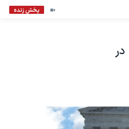
پخش زنده
در