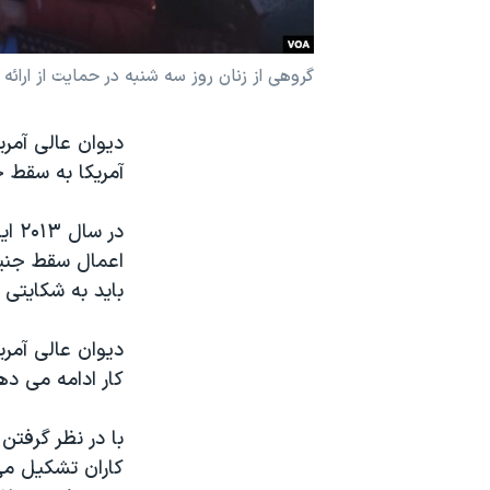
نرگس محمدی برنده جایزه نوبل صلح
همایش محافظه‌کاران آمریکا «سی‌پک»
گروهی از زنان روز سه شنبه در حمایت از ارائ
صفحه‌های ویژه
دیوان عالی آمری
سفر پرزیدنت ترامپ به چین
آمریکا به سقط ج
در 
اعمال سقط جنین
باید به شکایتی 
دیوان عالی آمری
کار ادامه می ده
کاران تشکیل می