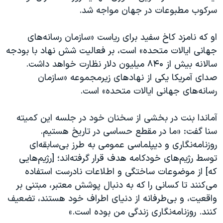
اسرائیل در جنگ
سرکوب مطبوعات در جهان مواجه شد.
نرگس محمدی برنده جایزه نوبل صلح
او که نامزد کاخ سفید برای ریاست «سازمان رسانه‌های
همایش محافظه‌کاران آمریکا «سی‌پک»
جهانی ایالات متحده» است، بر فعالیت شش نهاد با بودجه‌
صفحه‌های ویژه
سالانه بیش از ۸۴۰ میلیون دلار نظارت خواهد داشت.
سفر پرزیدنت ترامپ به چین
صدای آمریکا یکی از نهادهای زیرمجموعه «سازمان
رسانه‌های جهانی ایالات متحده» است.
آماندا بنت در بخشی از سخنان خود در جلسه این کمیته
سنا گفت: «ما در مقطع حساسی در تاریخ هستیم.
روزنامه‌نگاری و دیپلماسی عمومی به طرز بی‌سابقه‌ای
توسط رژیم‌های خودکامه هدف قرار گرفته‌اند؛ [رژیم‌هایی
که] از موضوعات ساختگی و اطلاعات نادرست استفاده
می‌کنند تا کسانی را که به دنبال پوشش معتبر، مبتنی بر
واقعیت، و بی‌طرفانه از دنیای اطراف خود هستند، تضعیف
کنند. روزنامه‌نگاری زندگی من بوده است.»