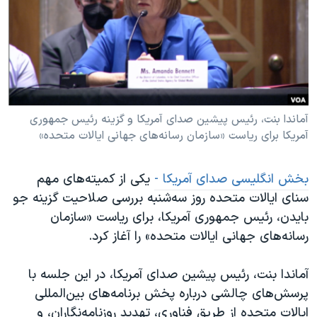
دنبال کنید
مستندها
فرهنگ و زندگی
حقوق شهروندی
انتخابات ریاست جمهوری آمریکا ۲۰۲۴
اقتصادی
حمله جمهوری اسلامی به اسرائیل
رمز مهسا
علم و فناوری
زبانهای مختلف
اسرائیل در جنگ
ورزش زنان در ایران
آماندا بنت، رئیس پیشین صدای آمریکا و گزینه رئیس جمهوری
آمریکا برای ریاست «سازمان رسانه‌های جهانی ایالات متحده»
گالری عکس
اعتراضات زن، زندگی، آزادی
آرشیو پخش زنده
مجموعه مستندهای دادخواهی
بخش انگلیسی صدای آمریکا -
یکی از کمیته‌های مهم
تریبونال مردمی آبان ۹۸
سنای ایالات متحده روز سه‌شنبه بررسی صلاحیت گزینه جو
بایدن، رئیس جمهوری آمریکا، برای ریاست «سازمان
دادگاه حمید نوری
رسانه‌های جهانی ایالات متحده» را آغاز کرد.
چهل سال گروگان‌گیری
قانون شفافیت دارائی کادر رهبری ایران
آماندا بنت، رئیس پیشین صدای آمریکا، در این جلسه با
پرسش‌های چالشی درباره پخش برنامه‌های بین‌المللی
اعتراضات مردمی آبان ۹۸
ایالات متحده از طریق فناوری، تهدید روزنامه‌نگاران، و