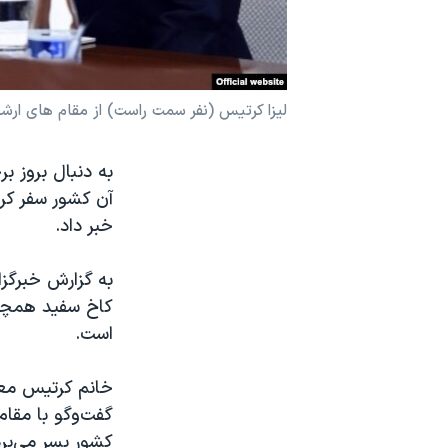
نرگس محمدی برنده جایزه نوبل صلح
همایش محافظه‌کاران آمریکا «سی‌پک»
صفحه‌های ویژه
لیزا کرتیس (نفر سمت راست) از مقام های ارش
سفر پرزیدنت ترامپ به چین
به دنبال بروز ب
آن کشور سفر کرد
خبر داد.
به گزارش خبرگزار
کاخ سفید همچنین
است.
خانم کرتیس معا
گفت‌وگو با مقام
کشور بسر می‌برد