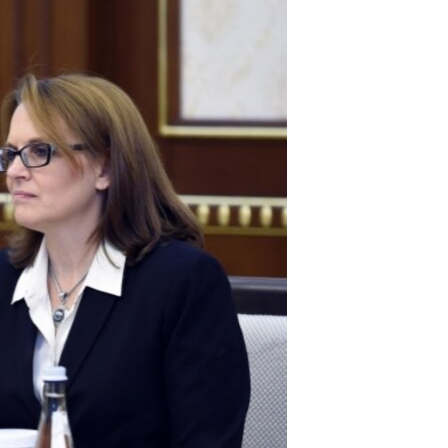
مستندها
فرهنگ و زندگی
حقوق شهروندی
انتخابات ریاست جمهوری آمریکا ۲۰۲۴
اقتصادی
حمله جمهوری اسلامی به اسرائیل
رمز مهسا
علم و فناوری
اسرائیل در جنگ
ورزش زنان در ایران
گالری عکس
اعتراضات زن، زندگی، آزادی
آرشیو پخش زنده
مجموعه مستندهای دادخواهی
تریبونال مردمی آبان ۹۸
دادگاه حمید نوری
چهل سال گروگان‌گیری
قانون شفافیت دارائی کادر رهبری ایران
اعتراضات مردمی آبان ۹۸
اسرائیل در جنگ