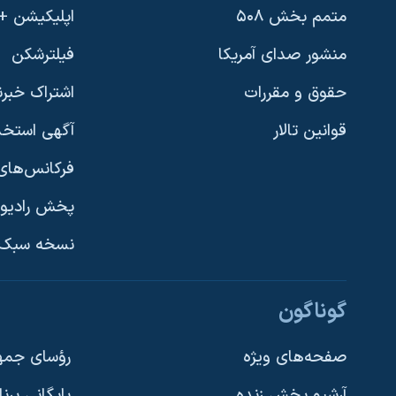
متمم بخش ۵۰۸
اپلیکیشن +VOA
منشور صدای آمریکا
فیلترشکن
حقوق و مقررات
اشتراک خبرن
قوانین تالار
آگهی استخد
فرکانس‌های 
پخش رادیو
یادگیری زبان انگلیسی
نسخه سبک 
دنبال کنید
گوناگون
صفحه‌های ویژه
رؤسای جمهو
آرشیو پخش زنده
بایگانی برن