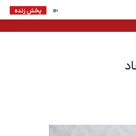
پخش زنده
اد