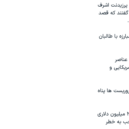
 پرزیدنت اشرف
گفتند که قصد
ارزه با طالبان
 عناصر
ریکایی و
روریست ها پناه
در آن هنگام دولت ایالات متحده اعلام کرده بود که حاضر است یک بودجه ٢٥٥ میلیون دلاری
جب به خطر