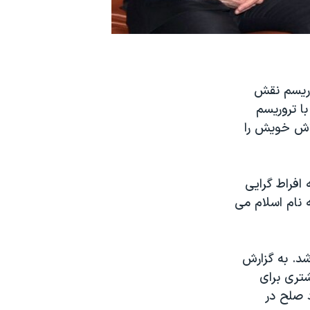
روريسم نقش
با تروریسم
تلاش خویش را
افراط گرایی
 نام اسلام می
شد. به گزارش
تری برای
د صلح در