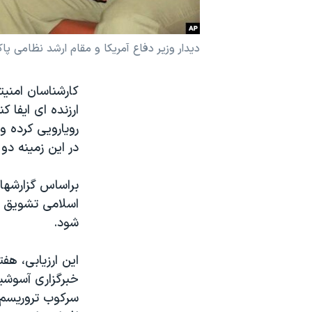
نرگس محمدی برنده جایزه نوبل صلح
همایش محافظه‌کاران آمریکا «سی‌پک»
دیدار وزیر دفاع آمریکا و مقام ارشد نظامی پا
صفحه‌های ویژه
کارشناسان امنیت
سفر پرزیدنت ترامپ به چین
ارزنده ای ایفا 
رویارویی كرده و
در این زمینه دو
براساس گزارشها 
اسلامی تشویق م
شود.
این ارزیابی، هف
خبرگزاری آسوشی
سرکوب تروریسم 