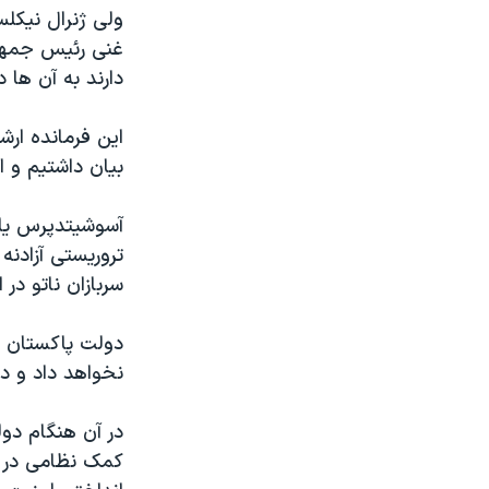
ولی ژنرال نیکل
غنی رئیس جمهور
دارند به آن ها 
این فرمانده ارشد
بیان داشتیم و 
آسوشیتدپرس یاد
تروریستی آزادنه
سربازان ناتو در 
دولت پاکستان در
نخواهد داد و د
کمک نظامی در ا