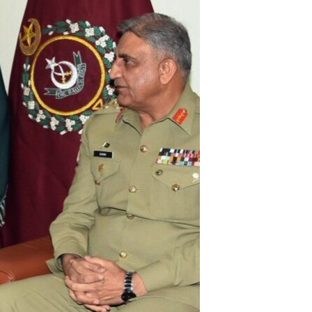
مستندها
فرهنگ و زندگی
حقوق شهروندی
انتخابات ریاست جمهوری آمریکا ۲۰۲۴
اقتصادی
حمله جمهوری اسلامی به اسرائیل
رمز مهسا
علم و فناوری
اسرائیل در جنگ
ورزش زنان در ایران
گالری عکس
اعتراضات زن، زندگی، آزادی
آرشیو پخش زنده
مجموعه مستندهای دادخواهی
تریبونال مردمی آبان ۹۸
دادگاه حمید نوری
چهل سال گروگان‌گیری
قانون شفافیت دارائی کادر رهبری ایران
اعتراضات مردمی آبان ۹۸
اسرائیل در جنگ