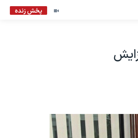
پخش زنده
زايش