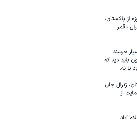
ه از پاکستان،
ال «قمر
یار خرسند
ن باید دید که
 یا نه.
ن، ژنرال جان
ایت از
ام آباد