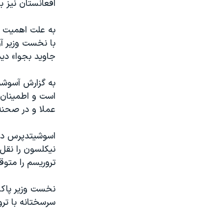
افعانستان نیز ب
به علت اهمیت هم
با نخست وزیر آ
جاوید بجوا» ديد
به گزارش آسوشی
است و اطمینان د
عملا و در صحنه 
اسوشیتدپرس در 
نیکلسون را نقل
تروریسم را متوق
نخست وزیر پاکست
سرسختانه با ترو