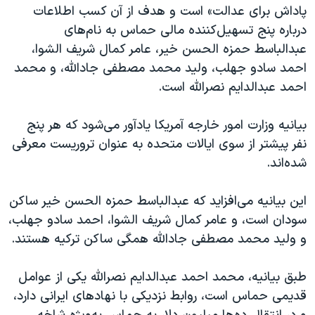
اسرائیل در جنگ
پاداش برای عدالت» است و هدف از آن کسب اطلاعات
درباره پنج تسهیل‌کننده مالی حماس به نام‌های
نرگس محمدی برنده جایزه نوبل صلح
عبدالباسط حمزه الحسن خیر، عامر کمال شریف الشوا،
همایش محافظه‌کاران آمریکا «سی‌پک»
احمد سادو جهلب، ولید محمد مصطفی جادالله، و محمد
صفحه‌های ویژه
احمد عبدالدایم نصرالله است.
سفر پرزیدنت ترامپ به چین
بیانیه وزارت امور خارجه آمریکا یادآور می‌شود که هر پنج
نفر پیشتر از سوی ایالات متحده به عنوان تروریست معرفی
شده‌اند.
این بیانیه می‌افزاید که عبدالباسط حمزه الحسن خیر ساکن
سودان است، و عامر کمال شریف الشوا، احمد سادو جهلب،
و ولید محمد مصطفی جادالله همگی ساکن ترکیه هستند.
طبق بیانیه، محمد احمد عبدالدایم نصرالله یکی از عوامل
قدیمی حماس است، روابط نزدیکی با نهادهای ایرانی دارد،