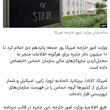
دنبال کنید
مستندها
فرهنگ و زندگی
حقوق شهروندی
انتخابات ریاست جمهوری آمریکا ۲۰۲۴
اقتصادی
حمله جمهوری اسلامی به اسرائیل
رمز مهسا
علم و فناوری
ساختمان وزارت امور خارجه آمریکا
زبانهای مختلف
اسرائیل در جنگ
ورزش زنان در ایران
وزارت امور خارجه آمریکا روز جمعه پانزدهم دی اعلام کرد تا
گالری عکس
اعتراضات زن، زندگی، آزادی
۱۰ میلیون دلار جایزه برای هرگونه اطلاعات منجر به
آرشیو پخش زنده
مجموعه مستندهای دادخواهی
مختل‌کردن سازوکارهای مالی سازمان حماس اختصاص
داده است.
تریبونال مردمی آبان ۹۸
دادگاه حمید نوری
آمریکا، کانادا، بریتانیا، اتحادیه اروپا، ژاپن، اسرائیل و شمار
چهل سال گروگان‌گیری
دیگری از کشورها گروه حماس را در فهرست سازمان‌های
تروریستی قرار داده‌اند.
قانون شفافیت دارائی کادر رهبری ایران
اعتراضات مردمی آبان ۹۸
طبق اطلاعیه وزارت امور خارجه، این جایزه در قالب «برنامه