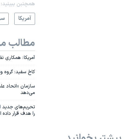
همچنبن ببینید:
آمريکا
سر
مطالب مر
آمریکا: همکاری ن
کاخ سفید: گروه وا
سازمان «اتحاد عل
می‌دهد
را هدف قرار داده 
بیشتر بخوانید