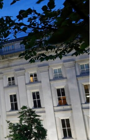
مستندها
فرهنگ و زندگی
حقوق شهروندی
انتخابات ریاست جمهوری آمریکا ۲۰۲۴
اقتصادی
حمله جمهوری اسلامی به اسرائیل
رمز مهسا
علم و فناوری
اسرائیل در جنگ
ورزش زنان در ایران
گالری عکس
اعتراضات زن، زندگی، آزادی
آرشیو پخش زنده
مجموعه مستندهای دادخواهی
تریبونال مردمی آبان ۹۸
دادگاه حمید نوری
چهل سال گروگان‌گیری
قانون شفافیت دارائی کادر رهبری ایران
اعتراضات مردمی آبان ۹۸
اسرائیل در جنگ