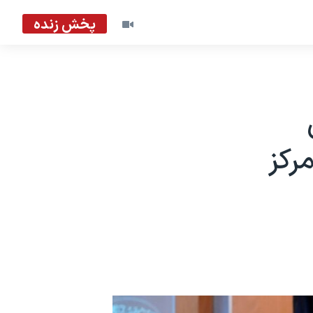
پخش زنده
رکز