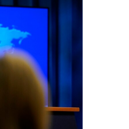
مستندها
فرهنگ و زندگی
حقوق شهروندی
انتخابات ریاست جمهوری آمریکا ۲۰۲۴
اقتصادی
حمله جمهوری اسلامی به اسرائیل
رمز مهسا
علم و فناوری
اسرائیل در جنگ
ورزش زنان در ایران
گالری عکس
اعتراضات زن، زندگی، آزادی
آرشیو پخش زنده
مجموعه مستندهای دادخواهی
تریبونال مردمی آبان ۹۸
دادگاه حمید نوری
چهل سال گروگان‌گیری
قانون شفافیت دارائی کادر رهبری ایران
اعتراضات مردمی آبان ۹۸
اسرائیل در جنگ