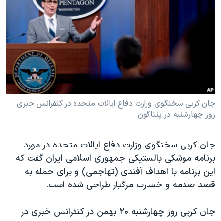
دنبال کنید
مستندها
فرهنگ و زندگی
حقوق شهروندی
انتخابات ریاست جمهوری آمریکا ۲۰۲۴
اقتصادی
حمله جمهوری اسلامی به اسرائیل
رمز مهسا
علم و فناوری
زبانهای مختلف
اسرائیل در جنگ
ورزش زنان در ایران
گالری عکس
اعتراضات زن، زندگی، آزادی
جان کربی سخنگوی وزارت دفاع ایالات متحده در کنفرانس خبری
روز چهارشنبه در پنتاگون
آرشیو پخش زنده
مجموعه مستندهای دادخواهی
تریبونال مردمی آبان ۹۸
جان کربی سخنگوی وزارت دفاع ایالات متحده در مورد
دادگاه حمید نوری
برنامه موشکی بالستیکی جمهوری اسلامی ایران گفت که
چهل سال گروگان‌گیری
این برنامه با اهداف آفندی (تهاجمی) و برای حمله به
قصد صدمه و خسارت مرگبار طراحی شده است.
قانون شفافیت دارائی کادر رهبری ایران
اعتراضات مردمی آبان ۹۸
جان کربی روز چهارشنبه ۲۰ بهمن در کنفرانس خبری در