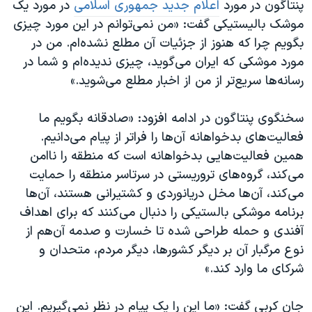
اسرائیل در جنگ
پنتاگون در مورد
اعلام جدید جمهوری اسلامی
در مورد یک
موشک بالیستیکی گفت: «من نمی‌توانم در این مورد چیزی
نرگس محمدی برنده جایزه نوبل صلح
بگویم چرا که هنوز از جزئیات آن مطلع نشده‌ام. من در
همایش محافظه‌کاران آمریکا «سی‌پک»
مورد موشکی که ایران می‌گوید، چیزی ندیده‌‌ام و شما در
صفحه‌های ویژه
رسانه‌ها سریع‌تر از من از اخبار مطلع می‌شوید.»
سفر پرزیدنت ترامپ به چین
سخنگوی پنتاگون در ادامه افزود: «صادقانه بگویم ما
فعالیت‌های بدخواهانه آن‌ها را فراتر از پیام می‌دانیم.
همین فعالیت‌هایی بدخواهانه است که منطقه را ناامن
می‌کند، گروه‌های تروریستی در سرتاسر منطقه را حمایت
می‌کند، آن‌ها مخل دریانوردی و کشتیرانی هستند، آن‌ها
برنامه موشکی بالستیکی را دنبال می‌کنند که برای اهداف
آفندی و حمله طراحی شده تا خسارت و صدمه آن‌هم از
نوع مرگبار آن بر دیگر کشورها، دیگر مردم، متحدان و
شرکای ما وارد کند.»
جان کربی گفت: «ما این را یک پیام در نظر نمی‌گیریم. این