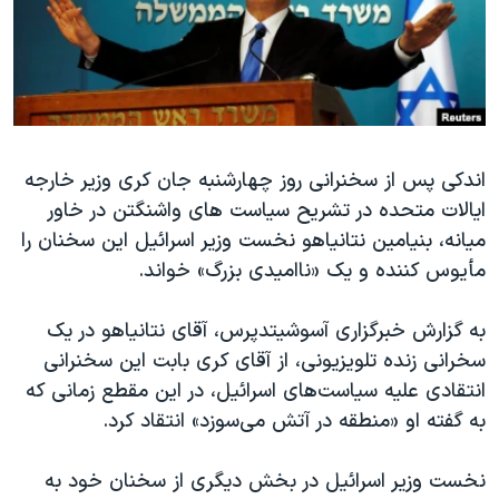
دنبال کنید
مستندها
فرهنگ و زندگی
حقوق شهروندی
انتخابات ریاست جمهوری آمریکا ۲۰۲۴
اقتصادی
حمله جمهوری اسلامی به اسرائیل
رمز مهسا
علم و فناوری
زبانهای مختلف
اندکی پس از سخنرانی روز چهارشنبه جان کری وزیر خارجه
اسرائیل در جنگ
ورزش زنان در ایران
ایالات متحده در تشریح سیاست های واشنگتن در خاور
گالری عکس
اعتراضات زن، زندگی، آزادی
میانه، بنیامین نتانیاهو نخست وزیر اسرائیل این سخنان را
آرشیو پخش زنده
مجموعه مستندهای دادخواهی
مأیوس کننده و یک «ناامیدی بزرگ» خواند.
تریبونال مردمی آبان ۹۸
به گزارش خبرگزاری آسوشیتدپرس، آقای نتانیاهو در یک
دادگاه حمید نوری
سخرانی زنده تلویزیونی، از آقای کری بابت این سخنرانی
چهل سال گروگان‌گیری
انتقادی علیه سیاست
‌های اسرائیل، در این مقطع زمانی که
به گفته او «منطقه در آتش می‌سوزد» انتقاد کرد.
قانون شفافیت دارائی کادر رهبری ایران
اعتراضات مردمی آبان ۹۸
نخست وزیر اسرائیل در بخش دیگری از سخنان خود به