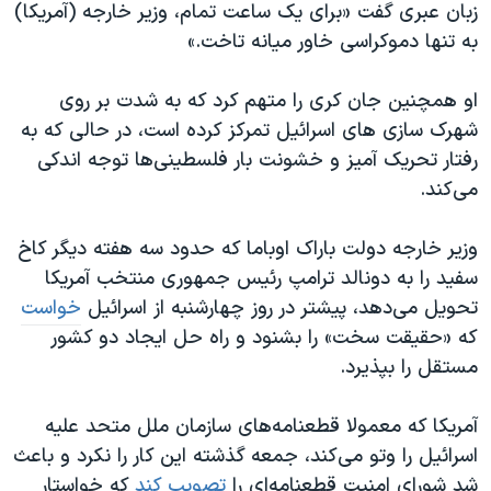
اسرائیل در جنگ
زبان عبری گفت «برای یک ساعت تمام، وزیر خارجه (آمریکا)
به تنها دموکراسی خاور میانه تاخت.»
نرگس محمدی برنده جایزه نوبل صلح
همایش محافظه‌کاران آمریکا «سی‌پک»
او همچنین جان کری را متهم کرد که به شدت بر روی
صفحه‌های ویژه
شهرک سازی های اسرائیل تمرکز کرده است، در حالی که به
رفتار تحریک آمیز و خشونت بار فلسطینی‌ها توجه اندکی
سفر پرزیدنت ترامپ به چین
می‌کند.
وزیر خارجه دولت باراک اوباما که حدود سه هفته دیگر کاخ
سفید را به دونالد ترامپ رئیس جمهوری منتخب آمریکا
تحویل می‌دهد، پیشتر در روز چهارشنبه از اسرائیل
خواست
که «حقیقت سخت» را بشنود و راه حل ایجاد دو کشور
مستقل را بپذیرد.
آمریکا که معمولا قطعنامه
‌های سازمان ملل متحد علیه
اسرائیل را وتو می‌کند، جمعه گذشته این کار را نکرد و باعث
شد شورای امنیت قطعنامه‌ای را
تصویب کند
که خواستار