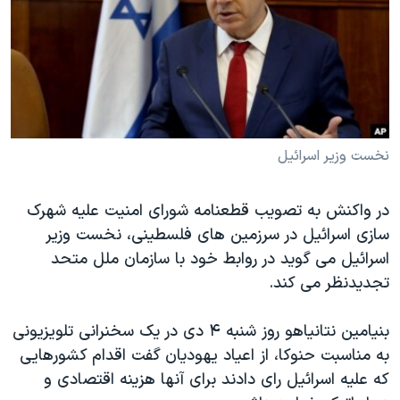
دنبال کنید
مستندها
فرهنگ و زندگی
حقوق شهروندی
انتخابات ریاست جمهوری آمریکا ۲۰۲۴
اقتصادی
حمله جمهوری اسلامی به اسرائیل
رمز مهسا
علم و فناوری
زبانهای مختلف
اسرائیل در جنگ
ورزش زنان در ایران
نخست وزیر اسرائیل
گالری عکس
اعتراضات زن، زندگی، آزادی
در واکنش به تصویب قطعنامه شورای امنیت علیه شهرک
آرشیو پخش زنده
مجموعه مستندهای دادخواهی
سازی اسرائیل در سرزمین های فلسطینی، نخست وزیر
تریبونال مردمی آبان ۹۸
اسرائیل می گوید در روابط خود با سازمان ملل متحد
دادگاه حمید نوری
تجدیدنظر می کند.
چهل سال گروگان‌گیری
بنیامین نتانیاهو روز شنبه ۴ دی در یک سخنرانی تلویزیونی
قانون شفافیت دارائی کادر رهبری ایران
به مناسبت حنوکا، از اعیاد یهودیان گفت اقدام کشورهایی
اعتراضات مردمی آبان ۹۸
که علیه اسرائیل رای دادند برای آنها هزینه اقتصادی و