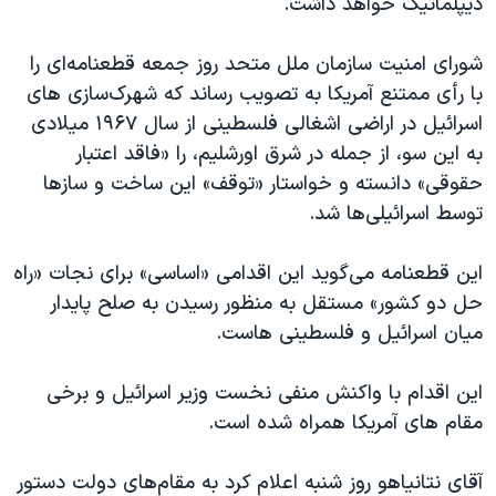
دیپلماتیک خواهد داشت.
اسرائیل در جنگ
نرگس محمدی برنده جایزه نوبل صلح
شورای امنیت سازمان ملل متحد روز جمعه قطعنامه‌ای را
همایش محافظه‌کاران آمریکا «سی‌پک»
با رأی ممتنع آمریکا به تصویب رساند که شهرک‌سازی های
اسرائیل در اراضی اشغالی فلسطینی از سال ۱۹۶۷ میلادی
صفحه‌های ویژه
به این سو، از جمله در شرق اورشلیم، را «فاقد اعتبار
سفر پرزیدنت ترامپ به چین
حقوقی» دانسته و خواستار «توقف» این ساخت و سازها
توسط اسرائیلی‌ها شد.
این قطعنامه می‌گوید این اقدامی «اساسی» برای نجات «راه
حل دو کشور» مستقل به منظور رسیدن به صلح پایدار
میان اسرائیل و فلسطینی هاست.
این اقدام با واکنش منفی نخست وزیر اسرائیل و برخی
مقام های آمریکا همراه شده است.
آقای نتانیاهو روز شنبه اعلام کرد به مقام‌های دولت دستور