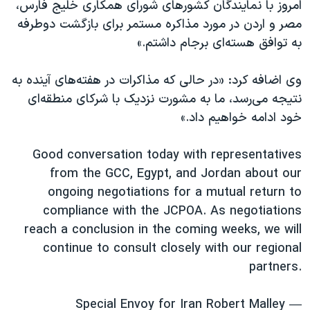
اسرائیل در جنگ
امروز با نمایندگان کشورهای شورای همکاری خلیج فارس،
مصر و اردن در مورد مذاکره مستمر برای بازگشت دوطرفه
نرگس محمدی برنده جایزه نوبل صلح
به توافق هسته‌ای برجام داشتم.»
همایش محافظه‌کاران آمریکا «سی‌پک»
صفحه‌های ویژه
وی اضافه کرد: «در حالی که مذاکرات در هفته‌های آینده به
نتیجه می‌رسد، ما به مشورت نزدیک با شرکای منطقه‌ای
سفر پرزیدنت ترامپ به چین
خود ادامه خواهیم داد.»
Good conversation today with representatives
from the GCC, Egypt, and Jordan about our
ongoing negotiations for a mutual return to
compliance with the JCPOA. As negotiations
reach a conclusion in the coming weeks, we will
continue to consult closely with our regional
partners.
— Special Envoy for Iran Robert Malley