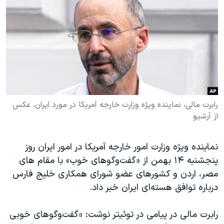
دنبال کنید
مستندها
فرهنگ و زندگی
حقوق شهروندی
انتخابات ریاست جمهوری آمریکا ۲۰۲۴
اقتصادی
حمله جمهوری اسلامی به اسرائیل
رمز مهسا
علم و فناوری
زبانهای مختلف
اسرائیل در جنگ
ورزش زنان در ایران
گالری عکس
اعتراضات زن، زندگی، آزادی
رابرت مالی، نماینده ویژه وزارت خارجه آمریکا در مورد ایران، عکس
از آرشیو
آرشیو پخش زنده
مجموعه مستندهای دادخواهی
تریبونال مردمی آبان ۹۸
نماینده ویژه وزارت امور خارجه آمریکا در امور ایران روز
دادگاه حمید نوری
پنجشنبه ۱۴ بهمن از «گفت‌وگوهای خوب» با مقام های
چهل سال گروگان‌گیری
مصر، اردن و کشورهای عضو شورای همکاری خلیج فارس
درباره توافق هسته‌ای ایران خبر داد.
قانون شفافیت دارائی کادر رهبری ایران
اعتراضات مردمی آبان ۹۸
رابرت مالی در پیامی در توئیتر نوشت: «گفت‌وگوهای خوبی