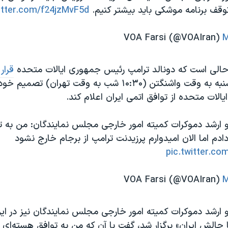
ی توقف برنامه موشکی باید بیشتر کنیم.
witter.com/f24jzMvF5d
M
 حالی است که دونالد ترامپ رئیس جمهوری ایالات متحده
قرار
بعد از ظهر سه‌شنبه به وقت واشنگتن (۱۰:۳۰ شب به وقت تهران) تصم
یالات متحده از توافق اتمی ایران اعلام کند.
 ارشد دموکرات کمیته امور خارجی مجلس نمایندگان: من به 
دادم اما الان امیدوارم پرزیدنت ترامپ از برجام خارج نشود
pic.twitter.c
M
 ارشد دموکرات کمیته امور خارجی مجلس نمایندگان نیز در ای
ا چالش ایران» برگزار شد، گفت با آن که من به توافق هسته‌ای 