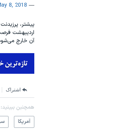
ay 8, 2018
— VOA Farsi (@VOAIran)
اردیبهشت فرصت ا
آن خارج می‌شود
اشتراک
همچنبن ببینید:
آمريکا
سر