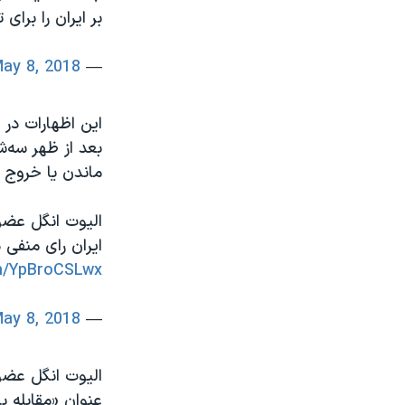
بر ایران را برا
ay 8, 2018
— VOA Farsi (@VOAIran)
این اظهارات در
ماندن یا خروج ا
الیوت انگل عضو
ایران رای منفی 
om/YpBroCSLwx
ay 8, 2018
— VOA Farsi (@VOAIran)
الیوت انگل عضو
عنوان «مقابله ب