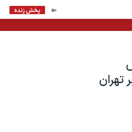
پخش زنده
ش
ر تهران