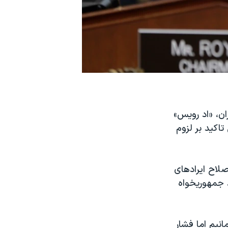
یم پرزیدنت ترامپ درباره توافق هسته‌ای ۲۰۱۵ با ایران، «اد رویس»
اکید بر لزوم
صلاح ایرادهای
د جمهوریخواه
انیم اما فشار