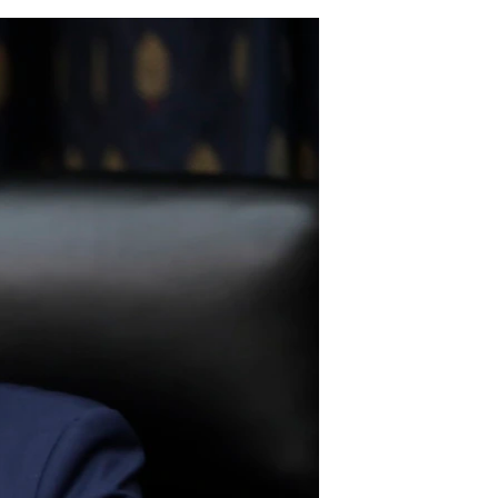
مستندها
فرهنگ و زندگی
حقوق شهروندی
انتخابات ریاست جمهوری آمریکا ۲۰۲۴
اقتصادی
حمله جمهوری اسلامی به اسرائیل
رمز مهسا
علم و فناوری
اسرائیل در جنگ
ورزش زنان در ایران
گالری عکس
اعتراضات زن، زندگی، آزادی
آرشیو پخش زنده
مجموعه مستندهای دادخواهی
تریبونال مردمی آبان ۹۸
دادگاه حمید نوری
چهل سال گروگان‌گیری
قانون شفافیت دارائی کادر رهبری ایران
اعتراضات مردمی آبان ۹۸
اسرائیل در جنگ