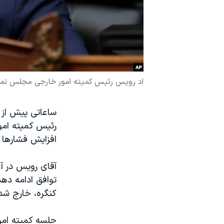
نرگس محمدی برنده جایزه نوبل صلح
همایش محافظه‌کاران آمریکا «سی‌پک»
صفحه‌های ویژه
سفر پرزیدنت ترامپ به چین
اد رویس رئیس کمیته امور خارجی مجلس نماین
رئیس کمیته امو
افزایش فشارها ب
آقای رویس در آغ
توافق ادامه دهد
کنگره، خارج شدن
جلسه کمیته امور