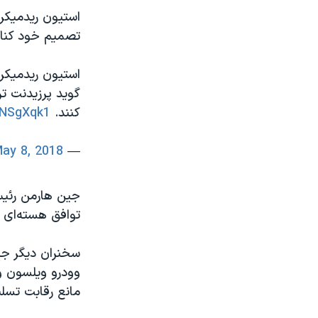
استیون ریدمیکر 
تصمیم خود کنار 
استیون ریدمیکر
گوید پرزیدنت تر
کنند.
sNSgXqk1
ay 8, 2018
— VOA Farsi (@VOAIran)
جین هارمن رئیس 
توافق هسته‌ای و
سخنران دیگر جل
وودرو ویلسون و 
مانع رقابت تسل