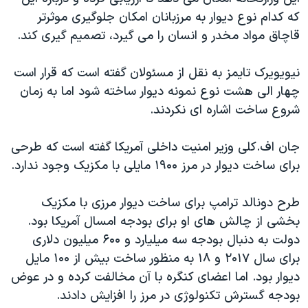
اسرائیل در جنگ
که کدام نوع دیوار به مرزبانان امکان جلوگیری موثرتر
نرگس محمدی برنده جایزه نوبل صلح
قاچاق مواد مخدر و انسان را می گیرد، تصمیم گیری کند.
همایش محافظه‌کاران آمریکا «سی‌پک»
نیویویرک تایمز به نقل از مسئولان گفته است که قرار است
صفحه‌های ویژه
چهار الی هشت نوع نمونه دیوار ساخته شود اما به زمان
سفر پرزیدنت ترامپ به چین
شروع ساخت اشاره ای نکردند.
جان اف.کلی وزیر امنیت داخلی آمریکا گفته است که طرحی
برای ساخت دیوار در مرز ۱۹۰۰ مایلی با مکزیک وجود ندارد.
طرح دونالد ترامپ برای ساخت دیوار مرزی با مکزیک
بخشی از چالش های او برای بودجه امسال آمریکا بود.
دولت به دنبال بودجه سه میلیارد و ۶۰۰ میلیون دلاری
برای سال ۲۰۱۷ و ۱۸ به منظور ساخت بیش از ۱۰۰ مایل
دیوار بود. اما اعضای کنگره با آن مخالفت کرده و در عوض
بودجه گسترش تکنولوژی در مرز را افزایش دادند.