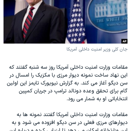
دنبال کنید
مستندها
فرهنگ و زندگی
حقوق شهروندی
انتخابات ریاست جمهوری آمریکا ۲۰۲۴
اقتصادی
حمله جمهوری اسلامی به اسرائیل
رمز مهسا
علم و فناوری
زبانهای مختلف
اسرائیل در جنگ
ورزش زنان در ایران
جان کلی وزیر امنیت داخلی آمریکا
گالری عکس
اعتراضات زن، زندگی، آزادی
مقامات وزارت امنیت داخلی آمریکا روز سه شنبه گفتند که
آرشیو پخش زنده
مجموعه مستندهای دادخواهی
این نهاد ساخت نمونه دیوار مرزی با مکزیک را امسال در
تریبونال مردمی آبان ۹۸
سن دیگو آغاز می کند. به گزارش نیویورک تایمز این اولین
گام برای تحقق وعده دونالد ترامپ در جریان کمپین
دادگاه حمید نوری
انتخاباتی او به شمار می رود.
چهل سال گروگان‌گیری
قانون شفافیت دارائی کادر رهبری ایران
مقامات وزارت امنیت داخلی آمریکا گفتند نمونه ها به
دیوارهای مرزی فعلی در سن دیگو افزوده می شود و به
اعتراضات مردمی آبان ۹۸
این وزارتخانه امکان می دهد تا ارزیابی کرده و درباره این