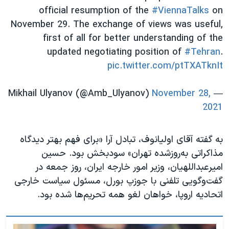
اسرائیل در جنگ
official resumption of the
#ViennaTalks
on
نرگس محمدی برنده جایزه نوبل صلح
November 29. The exchange of views was useful,
first of all for better understanding of the
همایش محافظه‌کاران آمریکا «سی‌پک»
updated negotiating position of
#Tehran
.
صفحه‌های ویژه
pic.twitter.com/ptTXATknIt
سفر پرزیدنت ترامپ به چین
November 28,
— Mikhail Ulyanov (@Amb_Ulyanov)
2021
به گفته آقای اولیانوف، تبادل آرا «برای فهم بهتر دیدگاه
مذاکراتی به‌روزشده تهران» سودبخش بود. حسین
امیرعبداللهیان، وزیر امور خارجه ایران، روز جمعه در
گفت‌وگویی تلفنی با جوزپ بورل، مسئول سیاست خارجی
اتحادیه اروپا، خواهان لغو همه تحریم‌ها شده بود.