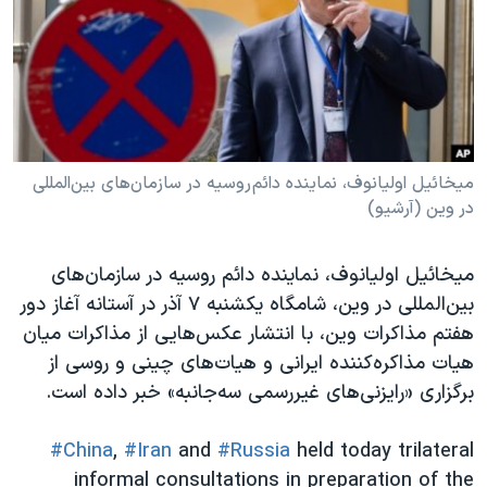
دنبال کنید
مستندها
فرهنگ و زندگی
حقوق شهروندی
انتخابات ریاست جمهوری آمریکا ۲۰۲۴
اقتصادی
حمله جمهوری اسلامی به اسرائیل
رمز مهسا
علم و فناوری
زبانهای مختلف
اسرائیل در جنگ
ورزش زنان در ایران
میخائیل اولیانوف، نماینده دائم روسیه در سازمان‌های بین‌المللی
در وین (آرشیو)
گالری عکس
اعتراضات زن، زندگی، آزادی
آرشیو پخش زنده
مجموعه مستندهای دادخواهی
میخائیل اولیانوف، نماینده دائم روسیه در سازمان‌های
تریبونال مردمی آبان ۹۸
بین‌المللی در وین، شامگاه یکشنبه ٧ آذر در آستانه آغاز دور
هفتم مذاکرات وین، با انتشار عکس‌هایی از مذاکرات میان
دادگاه حمید نوری
هیات مذاکره‌کننده ایرانی و هیات‌های چینی و روسی از
چهل سال گروگان‌گیری
برگزاری «رایزنی‌های غیررسمی سه‌جانبه» خبر داده است.
قانون شفافیت دارائی کادر رهبری ایران
#China
,
#Iran
and
#Russia
held today trilateral
اعتراضات مردمی آبان ۹۸
informal consultations in preparation of the