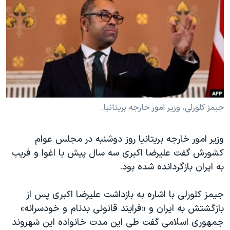
دنبال کنید
مستندها
فرهنگ و زندگی
حقوق شهروندی
انتخابات ریاست جمهوری آمریکا ۲۰۲۴
اقتصادی
حمله جمهوری اسلامی به اسرائیل
رمز مهسا
علم و فناوری
زبانهای مختلف
اسرائیل در جنگ
ورزش زنان در ایران
گالری عکس
اعتراضات زن، زندگی، آزادی
جیمز کلورلی، وزیر امور خارجه بریتانیا.
آرشیو پخش زنده
مجموعه مستندهای دادخواهی
وزیر امور خارجه بریتانیا روز دوشنبه در مجلس عوام
تریبونال مردمی آبان ۹۸
کشورش گفت علیرضا اکبری سه سال پیش با اغوا و فریب
دادگاه حمید نوری
به ایران بازگردانده شده بود.
چهل سال گروگان‌گیری
جیمز کلورلی با اشاره به بازداشت علیرضا اکبری پس از
قانون شفافیت دارائی کادر رهبری ایران
بازگشتش به ایران و «فرایند قانونی بدنام و خودسرانه»
اعتراضات مردمی آبان ۹۸
جمهوری اسلامی گفت طی این مدت خانواده این شهروند