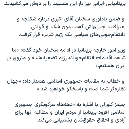
اسرائیل در جنگ
بریتانیایی-ایرانی نیز بار این مصیبت را بر دوش می‌کشیدند.
نرگس محمدی برنده جایزه نوبل صلح
او ضمن یادآوری سخنان آقای اکبری درباره شکنجه و
همایش محافظه‌کاران آمریکا «سی‌پک»
اعترافات اجباری‌اش گفت بدون شک او قربانی
صفحه‌های ویژه
«انتقام‌جویی‌های سیاسی یک رژیم شریر» قرار گرفت.
سفر پرزیدنت ترامپ به چین
وزیر امور خارجه بریتانیا در ادامه سخنان خود گفت: «ما
شاهد اقدامات انتقام‌جویانه رژیم تضعیف‌شده و منزوی در
ایران هستیم.»
او خطاب به مقامات جمهوری اسلامی هشدار داد: «جهان
نظاره‌گر شما است و پاسخگو خواهید شد.»
جیمز کلورلی با اشاره به «دهه‌ها» سرکوبگری جمهوری
اسلامی افزود بریتانیا از مردم ایران و مطالبه آنها برای
آزادی و احقاق حقوق‌شان پشتیبانی می‌کند.