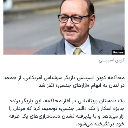
دنبال کنید
مستندها
فرهنگ و زندگی
حقوق شهروندی
انتخابات ریاست جمهوری آمریکا ۲۰۲۴
اقتصادی
حمله جمهوری اسلامی به اسرائیل
رمز مهسا
علم و فناوری
زبانهای مختلف
اسرائیل در جنگ
ورزش زنان در ایران
گالری عکس
اعتراضات زن، زندگی، آزادی
کوین اسپیسی
آرشیو پخش زنده
مجموعه مستندهای دادخواهی
محاکمه کوین اسپیسی بازیگر سرشناس آمریکایی، از جمعه
تریبونال مردمی آبان ۹۸
در لندن به اتهام «آزارهای جنسی» آغاز شد.
دادگاه حمید نوری
چهل سال گروگان‌گیری
یک دادستان بریتانیایی در آغاز محاکمه، این بازیگر برنده
جایزه اسکار را یک «قلدر جنسی» توصیف کرد که مردان را
قانون شفافیت دارائی کادر رهبری ایران
آزار می‌دهد و با پذیرفته نشدن دست‌درازی‌های یک طرفه
اعتراضات مردمی آبان ۹۸
خود برانگیخته می‌شود.