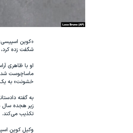
نرگس محمدی برنده جایزه نوبل صلح
همایش محافظه‌کاران آمریکا «سی‌پک»
صفحه‌های ویژه
سفر پرزیدنت ترامپ به چین
«کوین اسپیسی» 
شگفت زده کرد، ا
او با ظاهری آرا
ماساچوست شد تا
خشونت» به یک 
زیر هجده سال م
تکذیب می‌کند.
وکیل کوین اسپیس