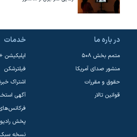
در باره ما
خدمات
متمم بخش ۵۰۸
اپلیکیشن +VOA
منشور صدای آمریکا
فیلترشکن
حقوق و مقررات
اشتراک خبرن
قوانین تالار
آگهی استخد
فرکانس‌های 
پخش رادیو
یادگیری زبان انگلیسی
نسخه سبک 