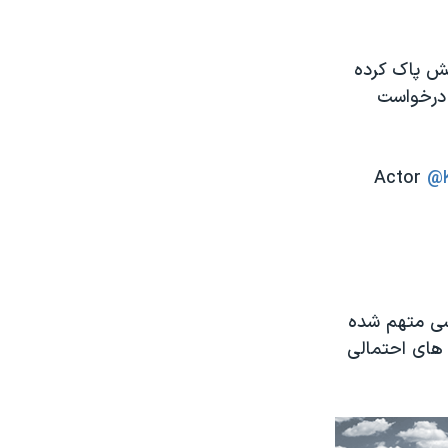
نش پاک کرده
 درخواست
Actor
@K
نسی متهم شده
 های احتمالی