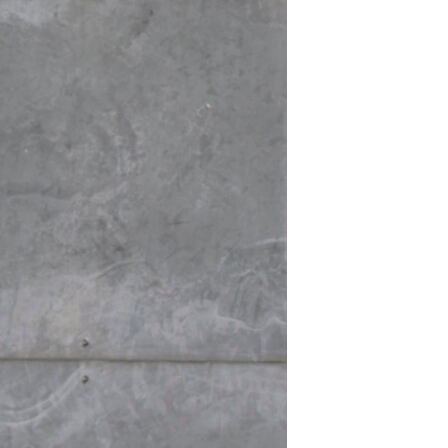
مستندها
فرهنگ و زندگی
حقوق شهروندی
انتخابات ریاست جمهوری آمریکا ۲۰۲۴
اقتصادی
حمله جمهوری اسلامی به اسرائیل
رمز مهسا
علم و فناوری
اسرائیل در جنگ
ورزش زنان در ایران
گالری عکس
اعتراضات زن، زندگی، آزادی
آرشیو پخش زنده
مجموعه مستندهای دادخواهی
تریبونال مردمی آبان ۹۸
دادگاه حمید نوری
چهل سال گروگان‌گیری
قانون شفافیت دارائی کادر رهبری ایران
اعتراضات مردمی آبان ۹۸
اسرائیل در جنگ