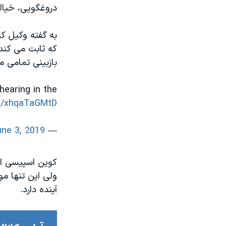
دروغگویی، خیال
به گفته وکیل ک
که ثابت می کند
بازبینی تمامی 
earing in the
om/xhqaTaGMtD
une 3, 2019
— WCVB-TV Boston (@WCVB)
کوین اسپیسی از
ولی این تنها مو
آینده دارد.