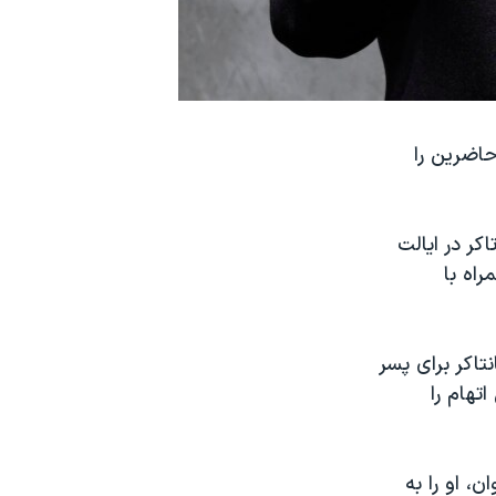
حاضرین را
کر در ایالت
اه با
میکده‌ ای در شهر نانتاکر برای پسر
تهام را
، او را به