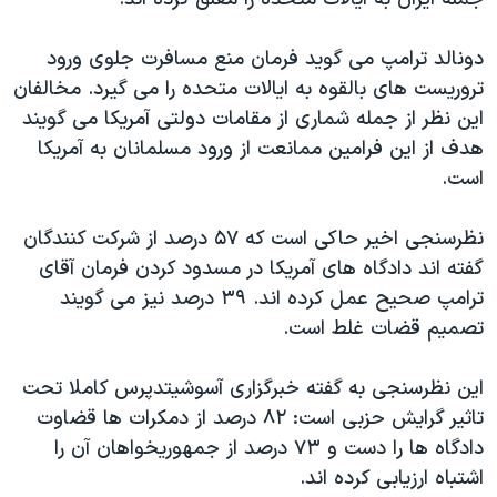
اسرائیل در جنگ
نرگس محمدی برنده جایزه نوبل صلح
دونالد ترامپ می گوید فرمان منع مسافرت جلوی ورود
همایش محافظه‌کاران آمریکا «سی‌پک»
تروریست های بالقوه به ایالات متحده را می گیرد. مخالفان
این نظر از جمله شماری از مقامات دولتی آمریکا می گویند
صفحه‌های ویژه
هدف از این فرامین ممانعت از ورود مسلمانان به آمریکا
سفر پرزیدنت ترامپ به چین
است.
نظرسنجی اخیر حاکی است که ۵۷ درصد از شرکت کنندگان
گفته اند دادگاه های آمریکا در مسدود کردن فرمان آقای
ترامپ صحیح عمل کرده اند. ۳۹ درصد نیز می گویند
تصمیم قضات غلط است.
این نظرسنجی به گفته خبرگزاری آسوشیتدپرس کاملا تحت
تاثیر گرایش حزبی است: ۸۲ درصد از دمکرات ها قضاوت
دادگاه ها را دست و ۷۳ درصد از جمهوریخواهان آن را
اشتباه ارزیابی کرده اند.