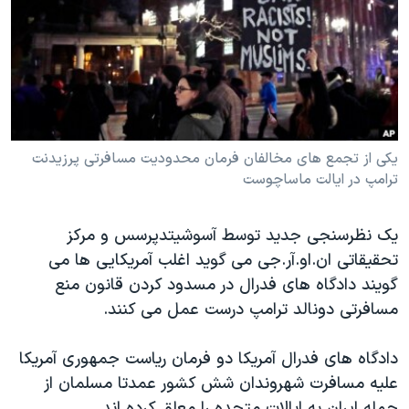
دنبال کنید
مستندها
فرهنگ و زندگی
حقوق شهروندی
انتخابات ریاست جمهوری آمریکا ۲۰۲۴
اقتصادی
حمله جمهوری اسلامی به اسرائیل
رمز مهسا
علم و فناوری
زبانهای مختلف
اسرائیل در جنگ
ورزش زنان در ایران
یکی از تجمع های مخالفان فرمان محدودیت مسافرتی پرزیدنت
ترامپ در ایالت ماساچوست
گالری عکس
اعتراضات زن، زندگی، آزادی
آرشیو پخش زنده
مجموعه مستندهای دادخواهی
یک نظرسنجی جدید توسط آسوشیتدپرسس و مرکز
تریبونال مردمی آبان ۹۸
تحقیقاتی ان.او.آر.جی می گوید اغلب آمریکایی ها می
دادگاه حمید نوری
گویند دادگاه های فدرال در مسدود کردن قانون منع
مسافرتی دونالد ترامپ درست عمل می کنند.
چهل سال گروگان‌گیری
قانون شفافیت دارائی کادر رهبری ایران
دادگاه های فدرال آمریکا دو فرمان ریاست جمهوری آمریکا
اعتراضات مردمی آبان ۹۸
علیه مسافرت شهروندان شش کشور عمدتا مسلمان از
جمله ایران به ایالات متحده را معلق کرده اند.