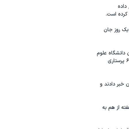
داده
کرده است.
یک روز جان
ن دانشگاه علوم
پزشکی فسا در خوابگاه دانشجویی درگذشت. آتوسا هاشمی نیا دانشجوی ترم ۶ پرستاری
 خبر دادند و
ته از هم به