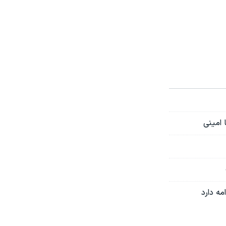
 امینی
ه دارد