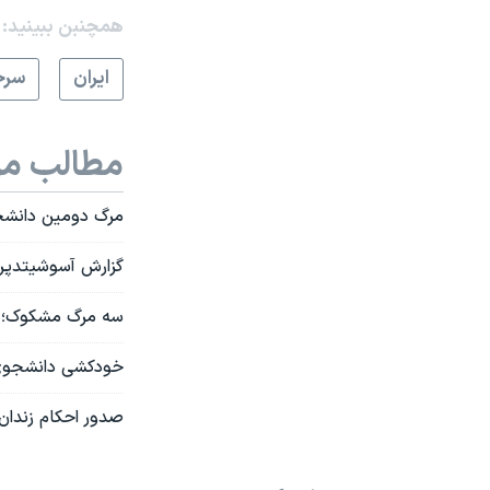
همچنبن ببینید:
ايران
سرخ
مطالب مر
مرگ دومین دانشجو
گزارش آسوشیتدپرس
سه مرگ مشکوک؛ هم
خودکشی دانشجوی م
صدور احکام زندان