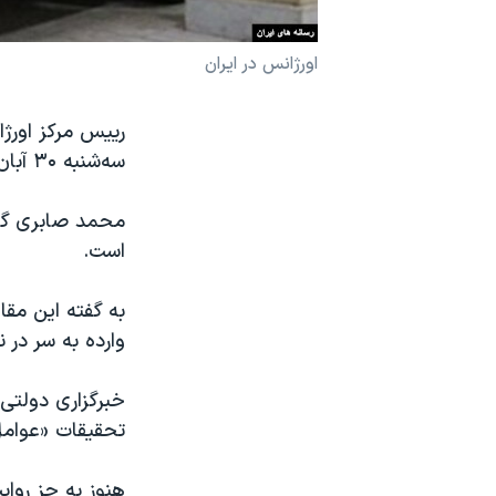
نرگس محمدی برنده جایزه نوبل صلح
اورژانس در ایران
همایش محافظه‌کاران آمریکا «سی‌پک»
صفحه‌های ویژه
رییس مرکز اورژ
سفر پرزیدنت ترامپ به چین
سه‌شنبه ۳۰ آبان ماه خبر داد.
محمد صابری گفت
است.
وارده به سر در 
خبرگزاری دولتی
تحقیقات «عوامل
هنوز به جز روای