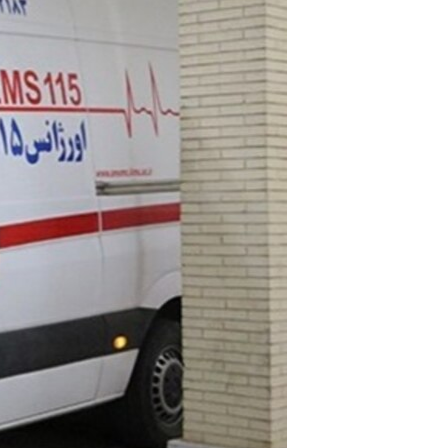
مستندها
فرهنگ و زندگی
حقوق شهروندی
انتخابات ریاست جمهوری آمریکا ۲۰۲۴
اقتصادی
حمله جمهوری اسلامی به اسرائیل
رمز مهسا
علم و فناوری
اسرائیل در جنگ
ورزش زنان در ایران
گالری عکس
اعتراضات زن، زندگی، آزادی
آرشیو پخش زنده
مجموعه مستندهای دادخواهی
تریبونال مردمی آبان ۹۸
دادگاه حمید نوری
چهل سال گروگان‌گیری
قانون شفافیت دارائی کادر رهبری ایران
اعتراضات مردمی آبان ۹۸
اسرائیل در جنگ