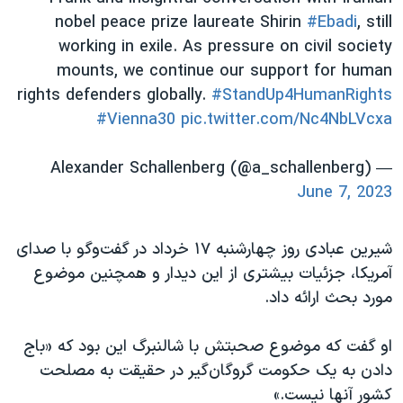
اسرائیل در جنگ
nobel peace prize laureate Shirin
#Ebadi
, still
نرگس محمدی برنده جایزه نوبل صلح
working in exile. As pressure on civil society
mounts, we continue our support for human
همایش محافظه‌کاران آمریکا «سی‌پک»
rights defenders globally.
#StandUp4HumanRights
صفحه‌های ویژه
#Vienna30
pic.twitter.com/Nc4NbLVcxa
سفر پرزیدنت ترامپ به چین
— Alexander Schallenberg (@a_schallenberg)
June 7, 2023
شیرین عبادی روز چهارشنبه ۱۷ خرداد در گفت‌و‌گو با صدای
آمریکا، جزئیات بیشتری از این دیدار و همچنین موضوع
مورد بحث ارائه داد.
او گفت که موضوع صحبتش با شالنبرگ این بود که «باج
دادن به یک حکومت گروگان‌گیر در حقیقت به مصلحت
کشور آنها نیست.»