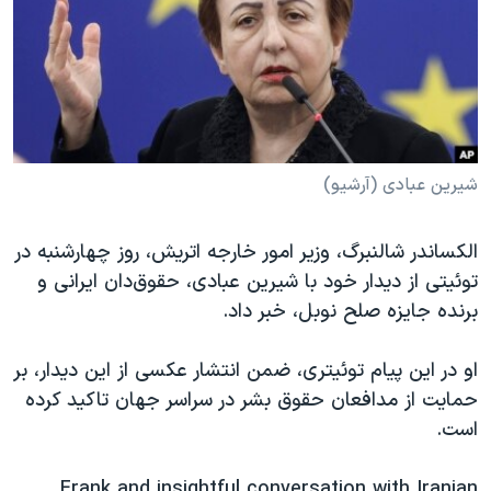
دنبال کنید
مستندها
فرهنگ و زندگی
حقوق شهروندی
انتخابات ریاست جمهوری آمریکا ۲۰۲۴
اقتصادی
حمله جمهوری اسلامی به اسرائیل
رمز مهسا
علم و فناوری
زبانهای مختلف
اسرائیل در جنگ
ورزش زنان در ایران
شیرین عبادی (آرشیو)
گالری عکس
اعتراضات زن، زندگی، آزادی
الکساندر شالنبرگ، وزیر امور خارجه اتریش، روز چهارشنبه در
آرشیو پخش زنده
مجموعه مستندهای دادخواهی
توئیتی از دیدار خود با شیرین عبادی، حقوق‌دان ایرانی و
تریبونال مردمی آبان ۹۸
برنده جایزه صلح نوبل، خبر داد.
دادگاه حمید نوری
او در این پیام توئیتری، ضمن انتشار عکسی از این دیدار، بر
چهل سال گروگان‌گیری
حمایت از مدافعان حقوق بشر در سراسر جهان تاکید کرده
قانون شفافیت دارائی کادر رهبری ایران
است.
اعتراضات مردمی آبان ۹۸
Frank and insightful conversation with Iranian