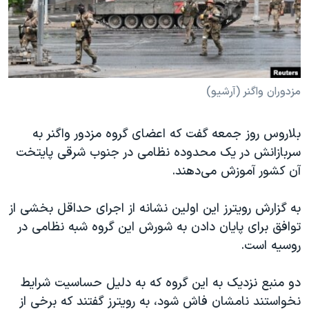
دنبال کنید
مستندها
فرهنگ و زندگی
حقوق شهروندی
انتخابات ریاست جمهوری آمریکا ۲۰۲۴
اقتصادی
حمله جمهوری اسلامی به اسرائیل
رمز مهسا
علم و فناوری
مزدوران واگنر (آرشیو)
زبانهای مختلف
اسرائیل در جنگ
ورزش زنان در ایران
بلاروس روز جمعه گفت که اعضای گروه مزدور واگنر به
گالری عکس
اعتراضات زن، زندگی، آزادی
سربازانش در یک محدوده نظامی در جنوب شرقی پایتخت
آرشیو پخش زنده
مجموعه مستندهای دادخواهی
آن کشور آموزش می‌دهند.
تریبونال مردمی آبان ۹۸
به گزارش رویترز این اولین نشانه از اجرای حداقل بخشی از
دادگاه حمید نوری
توافق برای پایان دادن به شورش این گروه شبه نظامی در
چهل سال گروگان‌گیری
روسیه است.
قانون شفافیت دارائی کادر رهبری ایران
دو منبع نزدیک به این گروه که به دلیل حساسیت شرایط
اعتراضات مردمی آبان ۹۸
نخواستند نامشان فاش شود، به رویترز گفتند که برخی از