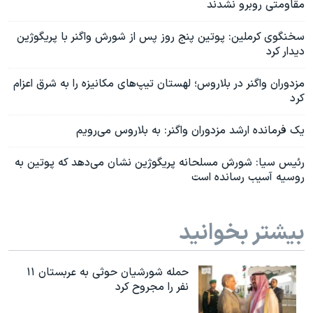
مقاومتی روبرو نشدند
سخنگوی کرملین: پوتین پنج روز پس از شورش واگنر با پریگوژین
دیدار کرد
مزدوران واگنر در بلاروس؛ لهستان تیپ‌های مکانیزه را به شرق اعزام
کرد
یک فرمانده ارشد مزدوران واگنر: به بلاروس می‌رویم
رئیس سیا: شورش مسلحانه پریگوژین نشان می‌دهد که پوتین به
روسیه آسیب رسانده است
بیشتر بخوانید
حمله شورشیان حوثی به عربستان ۱۱
نفر را مجروح کرد