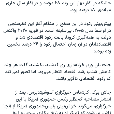
اسرائیل در جنگ
حالیکه در آغاز بهار این رقم ۲۸ درصد و در آغاز سال جاری
میلادی، ۱۸ درصد بود.
نرگس محمدی برنده جایزه نوبل صلح
همایش محافظه‌کاران آمریکا «سی‌پک»
پیش‌بینی رکود در این سطح از هنگام آغاز این نظرسنجی
صفحه‌های ویژه
در اواسط سال ۲۰۰۵، بی‌سابقه است. در فوریه ۲۰۲۰ واکنش
دولت به همه‌گیری کرونا، باعث رکود اقتصادی شد و
سفر پرزیدنت ترامپ به چین
اقتصاددانان در آن زمان احتمال رکود را ۲۶ درصد تخمین
زده بودند.
جنت یلن وزیر خزانه‌داری روز گذشته، یکشنبه، گفت هر چند
کاهش شتاب رشد اقتصاد انتظار می‌رود، اما تصور نمی‌کند
که رکود اقتصادی ناگزیر باشد.
جاش بوک، کارشناس خبرگزاری آسوشیتدپرس، بعد از
انتشار مصاحبه کم‌نظیر رئیس جمهوری آمریکا با این
خبرگزاری، می‌گوید خوش‌بینی‌ رئیس‌جمهوری آمریکا از آنجا
ناشی می‌شود که تمرکز او به نرخ بیکاری است. به نرخ