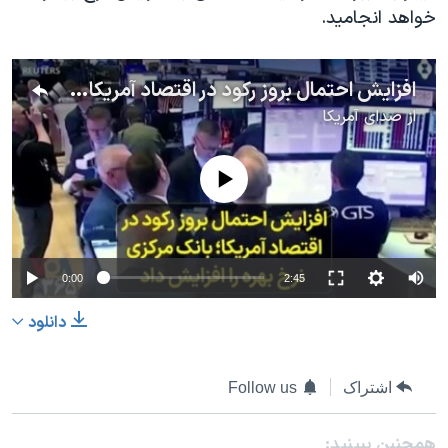
خواهد انجامید.
افزایش احتمال بروز رکود در اقتصاد آمریکا؛ بانک مرکزی نرخ بهره را افزایش داد
از
صدای آمریکا
No media source currently available
0:00
2:45
دانلود
اشتراک
Follow us
همچنبن ببینید: