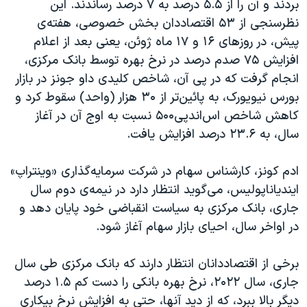
بردند و آن را از ۵.۵ درصد به ۷ درصد رساندند. این
نظرسنجی از ۵۳ اقتصاددان بخش خصوصی، هفته‌ی
پیش، در روزهای ۱۶ و ۱۷ ماه ژوئن، یعنی بعد از اعلام
افزایش ۷۵ صدم درصد در نرخ بهره توسط بانک مرکزی،
انجام گرفت که در پی آن، شاخص کلیدی داو جونز در بازار
بورس نیویورک، به پائین‌تر از ۳۰‌ هزار (واحد) سقوط کرد و
کاهش شاخص اس‌اندپی۵۰۰ نسبت به اوج آن در آغاز
سال، به ۲۳.۶ درصد افزایش یافت.
ادم کونز، کارشناس سهام در شرکت سرمایه‌گذاری «وینتراپ»
ایندیاناپولیس، می‌گوید انتظار دارد در نیمه‌ی دوم سال
جاری، بانک مرکزی به سیاست انقباضی خود پایان دهد و
در اواخر سال، احیای بازار سهام آغاز شود.
برخی از اقتصاددانان انتظار دارند که بانک مرکزی طی سال
جاری، سال ۲۰۲۲، نرخ بهره‌ بانکی را دست کم ۱.۵ درصد
دیگر بالا ببرد، که از دید آنها، حتی به افزایش نرخ بیکاری