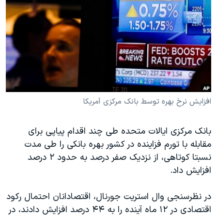
دنبال کنید
مستندها
فرهنگ و زندگی
حقوق شهروندی
انتخابات ریاست جمهوری آمریکا ۲۰۲۴
اقتصادی
حمله جمهوری اسلامی به اسرائیل
رمز مهسا
علم و فناوری
زبانهای مختلف
اسرائیل در جنگ
ورزش زنان در ایران
گالری عکس
اعتراضات زن، زندگی، آزادی
افزایش نرخ بهره توسط بانک مرکزی آمریکا
آرشیو پخش زنده
مجموعه مستندهای دادخواهی
بانک مرکزی ایالات متحده طی چند اقدام پیاپی برای
تریبونال مردمی آبان ۹۸
مقابله با تورم فزاینده در کشور بهره‌ بانکی را طی مدت
دادگاه حمید نوری
نسبتا کوتاهی، از نزدیک صفر درصد به حدود ۲ درصد
چهل سال گروگان‌گیری
افزایش داد.
قانون شفافیت دارائی کادر رهبری ایران
در نظرسنجی وال استریت جورنال، اقتصادانان احتمال رکود
اعتراضات مردمی آبان ۹۸
اقتصادی در ۱۲ ماه آینده را به ۴۴ درصد افزایش دادند، در