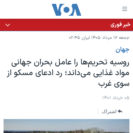
ینکهای
ابل
سترسی
خبر فوری
خانه
هش
جمعه ۱۶ مرداد ۱۴۰۵ ایران ۰۲:۴۵
نسخه سبک وب‌سایت
ه
جهان
حتوای
موضوع ها
صلی
روسیه تحریم‌ها را عامل بحران جهانی
برنامه های تلویزیونی
ایران
هش
مواد غذایی می‌داند؛ رد ادعای مسکو از
جدول برنامه ها
ه
آمریکا
سوی غرب
فحه
صفحه‌های ویژه
جهان
صلی
فرکانس‌های صدای آمریکا
ورزشی
جام جهانی ۲۰۲۶
۰۵ خرداد ۱۴۰۱
هش
پخش رادیویی
ه
گزیده‌ها
عملیات خشم حماسی
اشتراک
ستجو
۲۵۰سالگی آمریکا
ویژه برنامه‌ها
یادگیری زبان انگلیسی
ویدیوها
بایگانی برنامه‌های تلویزیونی