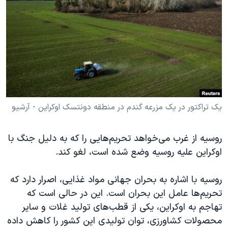
دنبال کنید
مستندها
فرهنگ و زندگی
حقوق شهروندی
انتخابات ریاست جمهوری آمریکا ۲۰۲۴
اقتصادی
حمله جمهوری اسلامی به اسرائیل
رمز مهسا
علم و فناوری
زبانهای مختلف
اسرائیل در جنگ
ورزش زنان در ایران
گالری عکس
اعتراضات زن، زندگی، آزادی
یک تراکتور در یک مزرعه گندم در منطقه دونتسک اوکراین - آرشیو
آرشیو پخش زنده
مجموعه مستندهای دادخواهی
روسیه از غرب می‌خواهد تحریم‌هایی را که به دلیل جنگ با
تریبونال مردمی آبان ۹۸
اوکراین علیه روسیه وضع شده است، لغو کند.
دادگاه حمید نوری
چهل سال گروگان‌گیری
روسیه با اشاره به بحران جهانی مواد غذایی، اصرار دارد که
تحریم‌ها عامل این بحران است. این در حالی است که
قانون شفافیت دارائی کادر رهبری ایران
تهاجم به اوکراین، یکی از قطب‌های تولید غلات و سایر
اعتراضات مردمی آبان ۹۸
محصولات کشاورزی، توان تولیدی این کشور را کاهش داده