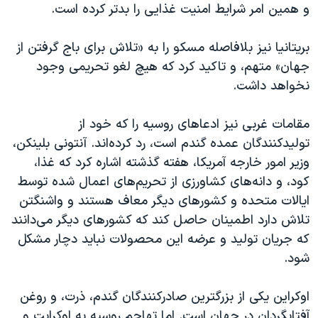
اسرائیل در جنگ
و همین امر شرایط امنیت غذایی را بدتر کرده است.
نرگس محمدی برنده جایزه نوبل صلح
بریتانیا نیز بلافاصله مسکو را به «تلاش برای باج گرفتن از
همایش محافظه‌کاران آمریکا «سی‌پک»
جهان» متهم، و تاکید کرد که هیچ لغو تحریمی وجود
صفحه‌های ویژه
نخواهد داشت.
سفر پرزیدنت ترامپ به چین
مقامات غربی نیز ادعاهای روسیه را که خود از
تولیدکنندگان عمده گندم است، رد کرده‌اند. آنتونی بلینکن،
وزیر امور خارجه آمریکا، هفته گذشته اشاره کرد که غذا،
کود، و دانه‌‌های کشاورزی از تحریم‌های اعمال شده توسط
ایالات متحده و کشورهای دیگر معاف هستند و واشنگتن
تلاش دارد اطمینان حاصل کند که کشورهای دیگر می‌دانند
که جریان تولید و عرضه این محصولات نباید دچار مشکل
شود.
اوکراین یکی از بزرگترین صادرکنندگان گندم، ذرت، و روغن
آفتابگردان در جهان است. اما تهاجم روسیه به اوکرایت و