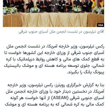
دنبال کنید
مستندها
فرهنگ و زندگی
حقوق شهروندی
انتخابات ریاست جمهوری آمریکا ۲۰۲۴
اقتصادی
حمله جمهوری اسلامی به اسرائیل
رمز مهسا
علم و فناوری
آقای تیلرسون در نشست انجمن ملل آسیای جنوب شرقی
زبانهای مختلف
اسرائیل در جنگ
ورزش زنان در ایران
رکس تیلرسون، وزیر خارجه آمریکا، در نشست انجمن ملل
گالری عکس
اعتراضات زن، زندگی، آزادی
آسیای جنوب شرقی از وزرای خارجه این کشورها خواست تا
آرشیو پخش زنده
مجموعه مستندهای دادخواهی
به قطع کمک های مالی و کاهش روابط دیپلماتیک با کره
شمالی، جلوی توسعه برنامه هسته ای و موشک بالیستیک
تریبونال مردمی آبان ۹۸
پیونگ یانگ را بگیرند.
دادگاه حمید نوری
چهل سال گروگان‌گیری
بنا به گزارش خبرگزاری رویترز، رکس تیلرسون، وزیر خارجه
آمریکا، در نخستین دیدار خود با وزرای خارجه انجمن ملل
قانون شفافیت دارائی کادر رهبری ایران
آسیای جنوبی شرقی (ASEAN) از آنها خواست هر گونه
اعتراضات مردمی آبان ۹۸
کمک مالی به کره شمالی که به برنامه هسته ای و موشک