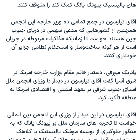
اسرائیل در جنگ
های بالیستیک پیونگ یانگ کمک کند را متوقف کنند.
نرگس محمدی برنده جایزه نوبل صلح
آقای تیلرسون در جمع تمامی ده وزیر خارجه این انجمن
همایش محافظه‌کاران آمریکا «سی‌پک»
همچنین از کشورهایی که مدعی سهمی در دریای جنوب
صفحه‌های ویژه
چین هستند خواست تا زمانیکه مذاکرات مربوطه در جریان
است از هر گونه ساخت‌و‌ساز و استحکام نظامی جزایر آن
سفر پرزیدنت ترامپ به چین
خودداری کنند.
پاتریک مورفی، دستیار قائم مقام وزارت خارجه آمریکا در
شرق آسیا گفت آقای تیلرسون در دیدار با وزرای انجمن ملل
آسیای جنوب شرقی بر تعهد امنیتی و اقتصادی آمریکا به
منطقه تأکید کرد.
آقای تیلرسون در این دیدار از وزرای این انجمن بین المللی
خواست تا تحریم های سازمان ملل بر پیونگ یانگ که به
منظور جلوگیری از توسعه موشک بالیستیک با کلاهک