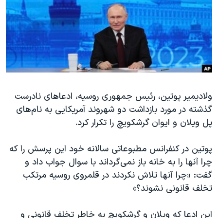
دنبال کنید
مستندها
فرهنگ و زندگی
حقوق شهروندی
انتخابات ریاست جمهوری آمریکا ۲۰۲۴
اقتصادی
حمله جمهوری اسلامی به اسرائیل
رمز مهسا
علم و فناوری
زبانهای مختلف
اسرائیل در جنگ
ورزش زنان در ایران
ولادیمیر پوتین، رئیس جمهوری روسیه، ادعاهای نادرست
گالری عکس
اعتراضات زن، زندگی، آزادی
گذشته در مورد بازداشت دو شهروند آمریکایی به نام‌های
آرشیو پخش زنده
مجموعه مستندهای دادخواهی
پل ویلان و ایوان گرشکویچ را تکرار کرد.
تریبونال مردمی آبان ۹۸
پوتین در کنفرانس مطبوعاتی سالانه خود این پرسش را که
دادگاه حمید نوری
چرا آنها را به خانه باز نمی‌گرداند با سوال جواب داد و
چهل سال گروگان‌گیری
گفت: «چرا آنها تلاش نکردند در قلمروی روسیه مرتکب
قانون شفافیت دارائی کادر رهبری ایران
تخلف قانونی نشوند؟»
اعتراضات مردمی آبان ۹۸
این ادعا که ویلان و گرشکویچ به خاطر تخلف قانونی و