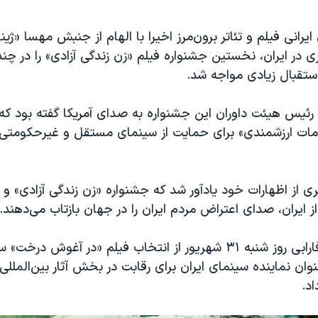
یرانی فیلم و تئاتر برون‌مرز اخیرا با الهام از جنبش مهسا «ژینا
 در ایران، نخستین جشنواره فیلم «زن زندگی آزادی» را در چن
 استقبال زیادی مواجه شد.
 رئیس هیئت داوران این جشنواره به صدای آمریکا گفته بود که
دامات ارزشمندی» برای حمایت از سینمای مستقل و غیرحکومت
 از اظهارات خود یادآور شد که جشنواره «زن زندگی آزادی» و ب
ز ایران، صدای اعتراض مردم ایران را در جهان بازتاب می‌دهند.
بنیاد سینمایی فارابی روز شنبه ۳۱ شهریور از انتخاب فیلم «در آغوش د
وان نماینده سینمای ایران برای رقابت در بخش آثار بین‌المللی 
اد.