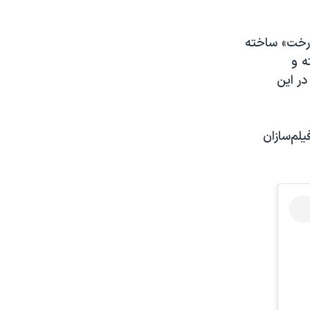
 درخت» ساخته
ه و
در این
لم‌سازان