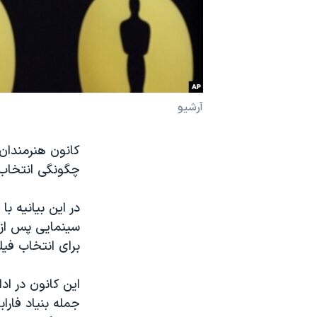
نرگس محمدی برنده جایزه نوبل صلح
همایش محافظه‌کاران آمریکا «سی‌پک»
صفحه‌های ویژه
سفر پرزیدنت ترامپ به چین
آرشیو
کانون هنرمندان ا
چگونگی انتخاب ن
در این بیانیه با
سینمایی پس از ج
برای انتخاب فیل
این کانون در اد
جمله بنیاد فارا