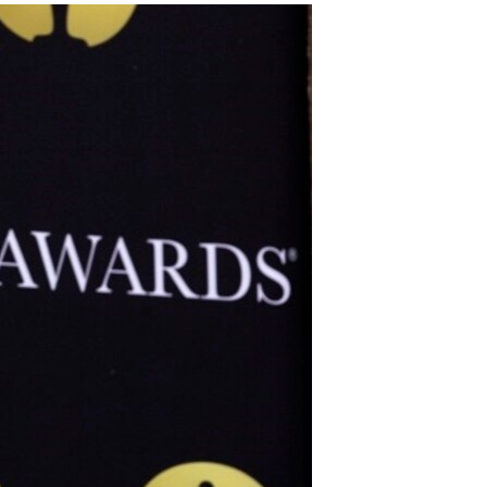
مستندها
فرهنگ و زندگی
حقوق شهروندی
انتخابات ریاست جمهوری آمریکا ۲۰۲۴
اقتصادی
حمله جمهوری اسلامی به اسرائیل
رمز مهسا
علم و فناوری
اسرائیل در جنگ
ورزش زنان در ایران
گالری عکس
اعتراضات زن، زندگی، آزادی
آرشیو پخش زنده
مجموعه مستندهای دادخواهی
تریبونال مردمی آبان ۹۸
دادگاه حمید نوری
چهل سال گروگان‌گیری
قانون شفافیت دارائی کادر رهبری ایران
اعتراضات مردمی آبان ۹۸
اسرائیل در جنگ