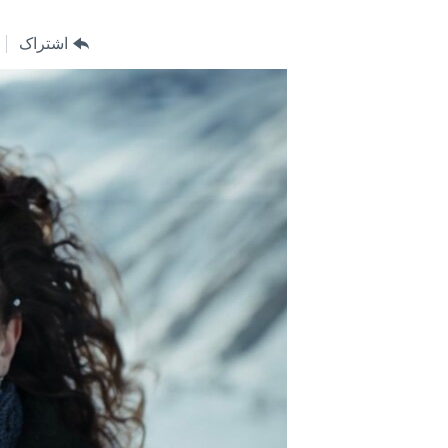
مستندها
فرهنگ و زندگی
حقوق شهروندی
انتخابات ریاست جمهوری آمریکا ۲۰۲۴
اشتراک
اقتصادی
حمله جمهوری اسلامی به اسرائیل
رمز مهسا
علم و فناوری
اسرائیل در جنگ
ورزش زنان در ایران
گالری عکس
اعتراضات زن، زندگی، آزادی
آرشیو پخش زنده
مجموعه مستندهای دادخواهی
تریبونال مردمی آبان ۹۸
دادگاه حمید نوری
چهل سال گروگان‌گیری
قانون شفافیت دارائی کادر رهبری ایران
اعتراضات مردمی آبان ۹۸
اسرائیل در جنگ