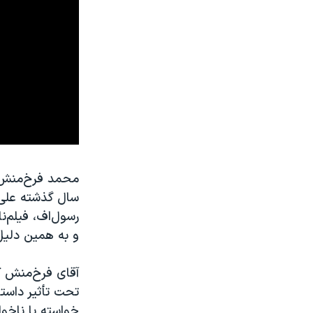
محمد فرخ‌منش، ا
سال گذشته علی
رسول‌اف، فیلم‌ن
و به همین دلیل
آقای فرخ‌منش ک
تحت تأثیر داستا
خواسته یا ناخو