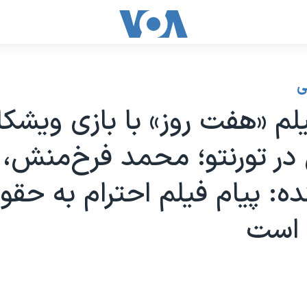
ی
یلم «هفت روز» با بازی ویشکا
ر تورنتو؛ محمد فرخ‌منش،
نده: پیام فیلم احترام به حق
 است