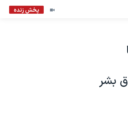
پخش زنده
وق بشر