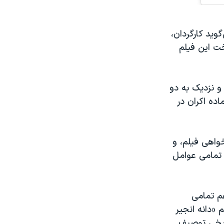
وید کارگردان،
خت این فیلم
 و نزدیک به دو
اده اکران در
واهی فیلم، و
 تمامی عوامل
غم تمامی
«دانه انجیر
اریخی توصیف