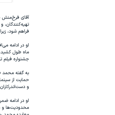
آقای فرخ‌منش با
تهیه‌کنندگان، و
فراهم شود، زیرا
او در ادامه می‌
ماه طول کشید. ب
جشنواره فیلم تو
به گفته محمد ف
حمایت از سینما
و دست‌اندرکاران
او در ادامه ضمن
محدودیت‌ها و م
معابد» محمد رسو