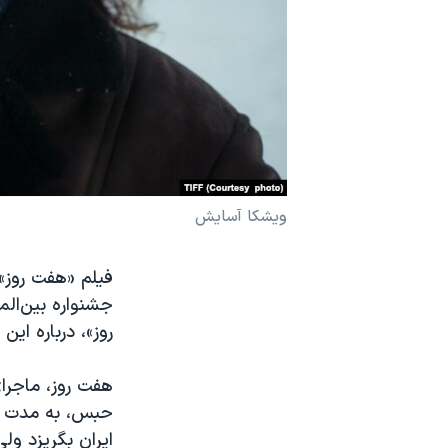
نرگس محمدی برنده جایزه نوبل صلح
همایش محافظه‌کاران آمریکا «سی‌پک»
صفحه‌های ویژه
سفر پرزیدنت ترامپ به چین
ویشکا آسایش
فیلم «هفت روز» 
جشنواره بین‌الم
روز»، درباره این
هفت روز، ماجرا
حبس، به مدت هف
ایران بگریزد ول