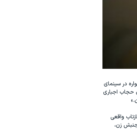
اره در سینمای
 حجاب اجباری
.»
ازتاب واقعی
جنبش زن،