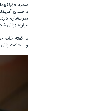
سمیه حق‌نگهدار،
با صدای آمریکا،
«درخشان» دارد. 
مبارزه «زنان شج
به گفته خانم حق
و شجاعت زنان ا