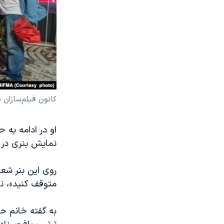
کانون فیلم‌سازان 
او در ادامه به 
نمایش بنری در م
روی این بنر شعا
متوقف کنید»، ن
به گفته خانم حق