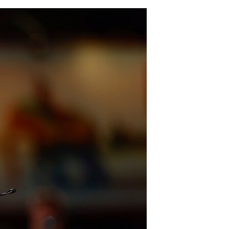
مستندها
فرهنگ و زندگی
حقوق شهروندی
انتخابات ریاست جمهوری آمریکا ۲۰۲۴
اقتصادی
حمله جمهوری اسلامی به اسرائیل
رمز مهسا
علم و فناوری
اسرائیل در جنگ
ورزش زنان در ایران
گالری عکس
اعتراضات زن، زندگی، آزادی
آرشیو پخش زنده
مجموعه مستندهای دادخواهی
تریبونال مردمی آبان ۹۸
دادگاه حمید نوری
چهل سال گروگان‌گیری
قانون شفافیت دارائی کادر رهبری ایران
اعتراضات مردمی آبان ۹۸
اسرائیل در جنگ