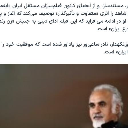
 مستندساز، و از اعضای کانون فیلم‌سازان مستقل ایران «ایفما»
 شاهد را اثری «متفاوت و تأثیرگذار» توصیف می‌کند که آغاز و پا
او در ادامه می‌افزاید که این فیلم ادای دینی به جنبش «زن زند
اع ایران» است.
‌نگهدار، نادر ساعی‌ور نیز یادآور شده است که موفقیت خود را 
یران» است.