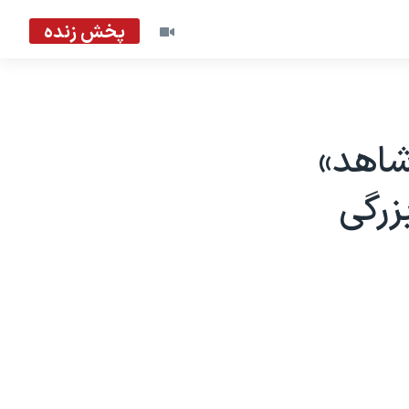
پخش زنده
شاهد»
زرگی