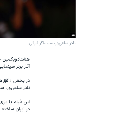
نرگس محمدی برنده جایزه نوبل صلح
همایش محافظه‌کاران آمریکا «سی‌پک»
صفحه‌های ویژه
سفر پرزیدنت ترامپ به چین
نادر ساعی‌ور، سینماگر ایرانی
آثار برتر سینما
در بخش «افق‌ها
نادر ساعی‌ور، سی
این فیلم با باز
در ایران ساخته