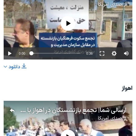
از
صدای آمریکا
No media source currently available
0:00
0:36
دانلود
اهواز
ارسالی شما| تجمع بازنشستگان در اهواز با شعار «فقر و فساد و اختلاس،‌ حاصل کارکرد شماست»
از
صدای آمریکا
No media source currently available