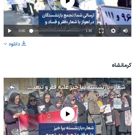
0:00
1:35
دانلود
کرمانشاه
شعار «بازنشسته بپا خیز علیه فقر و تبعیض» در تجمع بازنشستگان – کرمانشاه، ۲۶ دی
از
صدای آمریکا
No media source currently available