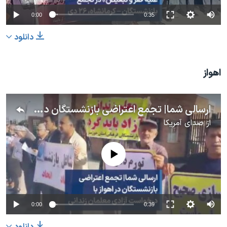
0:00
0:35
دانلود
اهواز
ارسالی شما| تجمع اعتراضی بازنشستگان در اهواز با درخواست آزادی معلمان زندانی
از
صدای آمریکا
No media source currently available
0:00
0:39