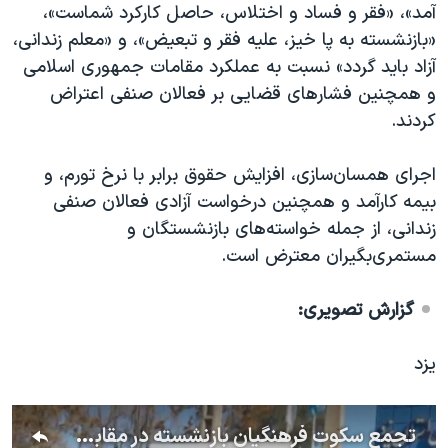
اسرائیل در جنگ
آمد»، «فقر و فساد و اختلاس، حاصل کارکرد شماست»،
«بازنشسته به پا خیز، علیه فقر و تبعیض»، و «معلم زندانی،
نرگس محمدی برنده جایزه نوبل صلح
آزاد باید گردد» نسبت به عملکرد مقامات جمهوری اسلامی
همایش محافظه‌کاران آمریکا «سی‌پک»
و همچنین فشارهای قضایی بر فعالان صنفی اعتراض
صفحه‌های ویژه
کردند.
سفر پرزیدنت ترامپ به چین
اجرای همسان‌سازی، افزایش حقوق برابر با نرخ تورم، و
بیمه کارآمد و همچنین درخواست آزادی فعالان صنفی
زندانی، از جمله خواسته‌های بازنشستگان و
مستمری‌بگیران معترض است.
گزارش تصویری:
یزد
تجمع سکوت فرهنگیان بازنشسته در مقابل سازمان مدیریت و برنامه ریزی کشوری در یزد