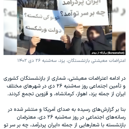
دنبال کنید
مستندها
فرهنگ و زندگی
حقوق شهروندی
انتخابات ریاست جمهوری آمریکا ۲۰۲۴
اقتصادی
حمله جمهوری اسلامی به اسرائیل
رمز مهسا
علم و فناوری
زبانهای مختلف
اسرائیل در جنگ
ورزش زنان در ایران
گالری عکس
اعتراضات زن، زندگی، آزادی
اعتراضات معیشتی بازنشستگان، یزد، سه‌شنبه ۲۶ دی ۱۴۰۲
آرشیو پخش زنده
مجموعه مستندهای دادخواهی
در ادامه اعتراضات معیشتی، شماری از بازنشستگان کشوری
تریبونال مردمی آبان ۹۸
و تأمین اجتماعی روز سه‌شنبه ۲۶ دی در شهرهای مختلف
دادگاه حمید نوری
ایران از جمله یزد، اهواز، کرمانشاه، و قزوین تجمع کردند.
چهل سال گروگان‌گیری
بنا بر گزارش‌های رسیده به صدای آمریکا و منتشر شده در
قانون شفافیت دارائی کادر رهبری ایران
رسانه‌های اجتماعی در روز سه‌شنبه ۲۶ دی، معترضان
اعتراضات مردمی آبان ۹۸
بازنشسته با شعارهایی از جمله «ایران پردرآمد، چه بر سر تو