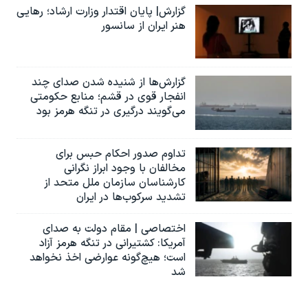
گزارش| پایان اقتدار وزارت ارشاد؛ رهایی
هنر ایران از سانسور
گزارش‌ها از شنیده شدن صدای چند
انفجار قوی در قشم؛ منابع حکومتی
می‌گویند درگیری در تنگه هرمز بود
تداوم صدور احکام حبس برای
مخالفان با وجود ابراز نگرانی
کارشناسان سازمان ملل متحد از
تشدید سرکوب‌ها در ایران
اختصاصی | مقام دولت به صدای
آمریکا: کشتیرانی در تنگه هرمز آزاد
است؛ هیچ‌گونه عوارضی اخذ نخواهد
شد