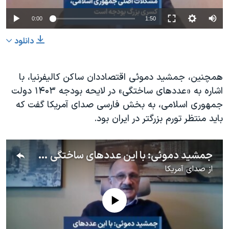
0:00
1:50
دانلود
همچنین، جمشید دموئی اقتصاددان ساکن کالیفرنیا، با
اشاره به «عددهای ساختگی» در لایحه بودجه ۱۴۰۳ دولت
جمهوری اسلامی، به بخش فارسی صدای آمریکا گفت که
باید منتظر تورم بزرگتر در ایران بود.
جمشید دموئی: با این عددهای ساختگی لایحه بودجه، منتظر تورم بزرگتر باشید
از
صدای آمریکا
No media source currently available