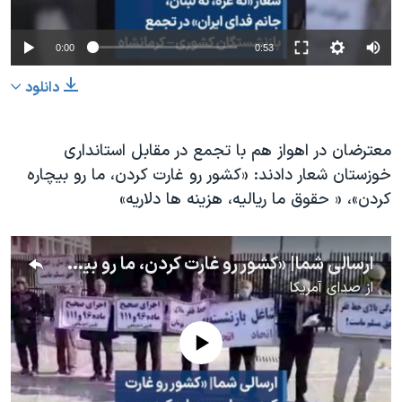
0:00
0:53
دانلود
معترضان در اهواز هم با تجمع در مقابل استانداری
خوزستان شعار دادند: «کشور رو غارت کردن، ما رو بیچاره
کردن»، « حقوق ما ریالیه، هزینه ‌ها دلاریه»
ارسالی شما| «کشور رو غارت کردن، ما رو بیچاره کردن» شعار بازنشستگان در اهواز
از
صدای آمریکا
No media source currently available