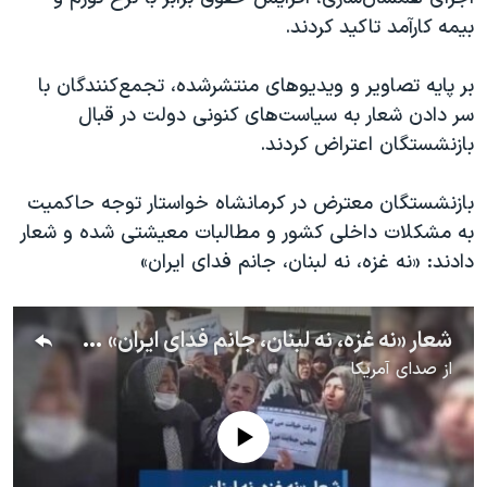
اسرائیل در جنگ
بیمه کارآمد تاکید کردند.
نرگس محمدی برنده جایزه نوبل صلح
بر پایه تصاویر و ویدیوهای منتشرشده، تجمع‌کنندگان با
همایش محافظه‌کاران آمریکا «سی‌پک»
سر دادن شعار به سیاست‌های کنونی دولت در قبال
صفحه‌های ویژه
بازنشستگان اعتراض کردند.
سفر پرزیدنت ترامپ به چین
بازنشستگان معترض در کرمانشاه خواستار توجه حاکمیت
به مشکلات داخلی کشور و مطالبات معیشتی شده و شعار
دادند: «نه غزه، نه لبنان، جانم فدای ایران»
شعار «نه غزه، نه لبنان، جانم فدای ایران» در تجمع بازنشستگان کشوری – کرمانشاه
از
صدای آمریکا
No media source currently available