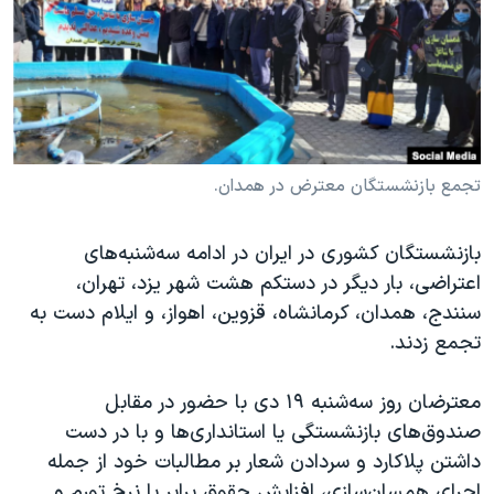
دنبال کنید
مستندها
فرهنگ و زندگی
حقوق شهروندی
انتخابات ریاست جمهوری آمریکا ۲۰۲۴
اقتصادی
حمله جمهوری اسلامی به اسرائیل
رمز مهسا
علم و فناوری
زبانهای مختلف
اسرائیل در جنگ
ورزش زنان در ایران
تجمع بازنشستگان معترض در همدان.
گالری عکس
اعتراضات زن، زندگی، آزادی
بازنشستگان کشوری در ایران در ادامه سه‌شنبه‌های
آرشیو پخش زنده
مجموعه مستندهای دادخواهی
اعتراضی، بار دیگر در دستکم هشت شهر یزد، تهران،
تریبونال مردمی آبان ۹۸
سنندج، همدان، کرمانشاه، قزوین، اهواز، و ایلام دست به
تجمع زدند.
دادگاه حمید نوری
چهل سال گروگان‌گیری
معترضان روز سه‌شنبه ۱۹ دی‌ با حضور در مقابل
قانون شفافیت دارائی کادر رهبری ایران
صندوق‌های بازنشستگی یا استانداری‌ها و با در دست
داشتن پلاکارد و سردادن شعار بر مطالبات خود از جمله
اعتراضات مردمی آبان ۹۸
اجرای همسان‌سازی، افزایش حقوق برابر با نرخ تورم و