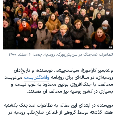
دنبال کنید
مستندها
فرهنگ و زندگی
حقوق شهروندی
انتخابات ریاست جمهوری آمریکا ۲۰۲۴
اقتصادی
حمله جمهوری اسلامی به اسرائیل
رمز مهسا
علم و فناوری
زبانهای مختلف
اسرائیل در جنگ
ورزش زنان در ایران
گالری عکس
اعتراضات زن، زندگی، آزادی
تظاهرات ضدجنگ در سن‌پترزبورگ، روسیه. جمعه ۶ اسفند ١۴۰۰
آرشیو پخش زنده
مجموعه مستندهای دادخواهی
ولادیمیر کارامورزا، سیاست‌پیشه، نویسنده، و تاریخ‌دان
تریبونال مردمی آبان ۹۸
روسیه‌ای، در مقاله‌ای برای روزنامه
واشنگتن‌پست
می‌نویسد
دادگاه حمید نوری
مخالفت با جنگ‌افروزی پوتین محدود به غرب نیست و
چهل سال گروگان‌گیری
بسیاری در کشور روسیه نیز مخالف آن هستند.
قانون شفافیت دارائی کادر رهبری ایران
نویسنده در ابتدای این مقاله به تظاهرات ضدجنگ یکشنبه
اعتراضات مردمی آبان ۹۸
هفته گذشته توسط گروهی از فعالان صلح‌طلب روسیه در