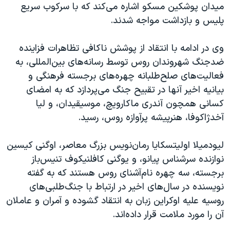
اسرائیل در جنگ
میدان پوشکین مسکو اشاره می‌کند که با سرکوب سریع
پلیس و بازداشت مواجه شدند.
نرگس محمدی برنده جایزه نوبل صلح
همایش محافظه‌کاران آمریکا «سی‌پک»
وی در ادامه با انتقاد از پوشش ناکافی تظاهرات فزاینده
صفحه‌های ویژه
ضدجنگ شهروندان روس توسط رسانه‌های بین‌المللی، به
فعالیت‌های صلح‌طلبانه چهره‌های برجسته فرهنگی و
سفر پرزیدنت ترامپ به چین
بیانیه اخیر آنها در تقبیح جنگ می‌پردازد که به امضای
کسانی همچون آندری ماکارویچ، موسیقیدان، و لیا
آخدژاکوفا، هنرپیشه پرآوازه روس، رسید.
لیودمیلا اولیتسکایا رمان‌نویس بزرگ معاصر، اوگنی کیسین
نوازنده سرشناس پیانو، و یوگنی کافلنیکوف تنیس‌باز
برجسته، سه چهره نام‌آشنای روس هستند که به گفته
نویسنده در سال‌های اخیر در ارتباط با جنگ‌طلبی‌های
روسیه علیه اوکراین زبان به انتقاد گشوده و آمران و عاملان
آن را مورد ملامت قرار داده‌اند.