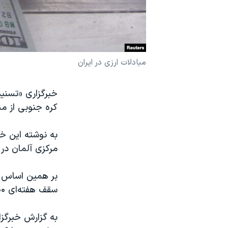
نرگس محمدی برنده جایزه نوبل صلح
همایش محافظه‌کاران آمریکا «سی‌پک»
صفحه‌های ویژه
مبادلات ارزی در ایران
سفر پرزیدنت ترامپ به چین
کره جنوبی از م
به نوشته این خب
مرکزی آلمان در 
بر همین اساس ا
سقف هفته‌ای ۵۰۰ میلیون «وون» روبه‌رو است و این فرآیند تا ۶ هفته زمان خواهد برد.