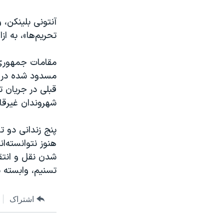
آنتونی بلینکن، 
تحریم‌ها»، به از
مقامات جمهوری ا
مسدود شده در کر
قبلی در جریان ت
شهروندان غیرقاب
پنج زندانی دو ت
هنوز نتوانسته‌ان
شدن نقل و انتق
تسنیم، وابسته به نهادها
اشتراک