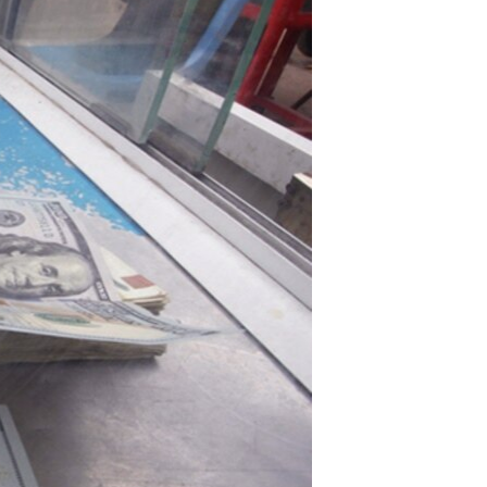
مستندها
فرهنگ و زندگی
حقوق شهروندی
انتخابات ریاست جمهوری آمریکا ۲۰۲۴
اقتصادی
حمله جمهوری اسلامی به اسرائیل
رمز مهسا
علم و فناوری
اسرائیل در جنگ
ورزش زنان در ایران
گالری عکس
اعتراضات زن، زندگی، آزادی
آرشیو پخش زنده
مجموعه مستندهای دادخواهی
تریبونال مردمی آبان ۹۸
دادگاه حمید نوری
چهل سال گروگان‌گیری
قانون شفافیت دارائی کادر رهبری ایران
اعتراضات مردمی آبان ۹۸
اسرائیل در جنگ