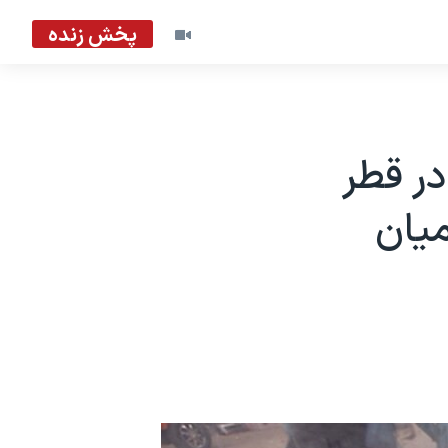
پخش زنده
ر قطر
میان