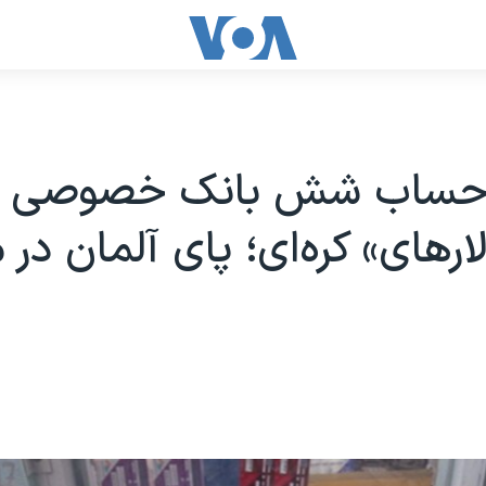
 حساب شش بانک خصوصی د
ارهای» کره‌ای؛ پای آلمان در 