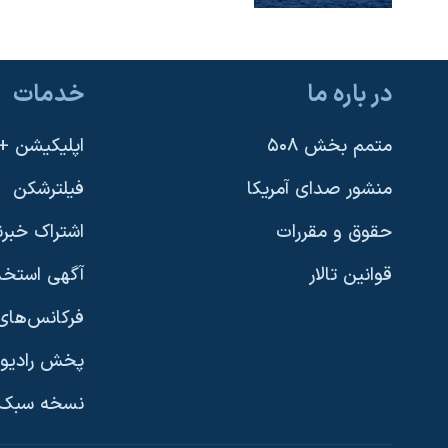
در باره ما
خدمات
متمم بخش ۵۰۸
اپلیکیشن +VOA
منشور صدای آمریکا
فیلترشکن
حقوق و مقررات
اشتراک خبرن
قوانین تالار
آگهی استخد
فرکانس‌های 
پخش رادیو
یادگیری زبان انگلیسی
نسخه سبک 