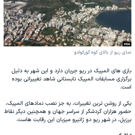
دنبال کنید
مستندها
فرهنگ و زندگی
حقوق شهروندی
انتخابات ریاست جمهوری آمریکا ۲۰۲۴
اقتصادی
حمله جمهوری اسلامی به اسرائیل
رمز مهسا
علم و فناوری
زبانهای مختلف
اسرائیل در جنگ
ورزش زنان در ایران
نمای ریو از بالای کوه کورکوادو
گالری عکس
اعتراضات زن، زندگی، آزادی
بازی های المپیک در ریو جریان دارد و این شهر به دلیل
آرشیو پخش زنده
مجموعه مستندهای دادخواهی
برگزاری مسابقات المپیک تابستانی شاهد تغییراتی بوده
تریبونال مردمی آبان ۹۸
است.
دادگاه حمید نوری
یکی از روشن ترین تغییرات، به جز نصب نمادهای المپیک،
چهل سال گروگان‌گیری
حضور هزاران گردشگر از سراسر جهان و همچنین دیگر نقاط
قانون شفافیت دارائی کادر رهبری ایران
برزیل، در شهر ریو دو ژانیرو میزبان این رقابت هاست.
اعتراضات مردمی آبان ۹۸