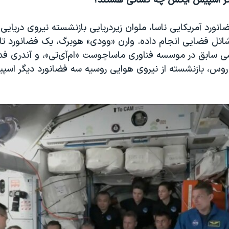
گر اسپیس ایکس چه کسانی هستند؟
نورد آمریکایی ناسا، ملوان زیردریایی بازنشسته نیروی دریایی آ
اتل فضایی انجام داده. وارن «وودی» هوبرگ، یک فضانورد تازه‌
 سابق در موسسه فناوری ماساچوست «ام‌آی‌تی»، و آندری فد
ار روس، بازنشسته از نیروی هوایی روسیه سه فضانورد دیگر اس