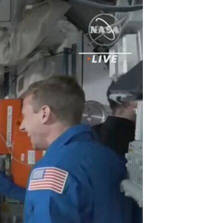
مستندها
فرهنگ و زندگی
حقوق شهروندی
انتخابات ریاست جمهوری آمریکا ۲۰۲۴
اقتصادی
حمله جمهوری اسلامی به اسرائیل
رمز مهسا
علم و فناوری
اسرائیل در جنگ
ورزش زنان در ایران
گالری عکس
اعتراضات زن، زندگی، آزادی
آرشیو پخش زنده
مجموعه مستندهای دادخواهی
تریبونال مردمی آبان ۹۸
دادگاه حمید نوری
چهل سال گروگان‌گیری
قانون شفافیت دارائی کادر رهبری ایران
اعتراضات مردمی آبان ۹۸
اسرائیل در جنگ