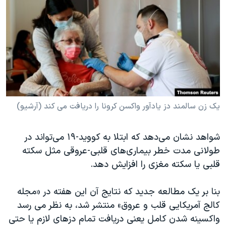
دنبال کنید
مستندها
فرهنگ و زندگی
حقوق شهروندی
انتخابات ریاست جمهوری آمریکا ۲۰۲۴
اقتصادی
حمله جمهوری اسلامی به اسرائیل
رمز مهسا
علم و فناوری
زبانهای مختلف
اسرائیل در جنگ
ورزش زنان در ایران
گالری عکس
اعتراضات زن، زندگی، آزادی
یک زن سالمند دز یادآور واکسن کرونا را دریافت می کند (آرشیو)
آرشیو پخش زنده
مجموعه مستندهای دادخواهی
شواهد نشان می‌دهد که ابتلا به کووید-۱۹ می‌تواند در
تریبونال مردمی آبان ۹۸
طولانی مدت خطر بیماری‌های قلبی-عروقی مثل سکته
دادگاه حمید نوری
قلبی یا سکته مغزی را افزایش ‌دهد.
چهل سال گروگان‌گیری
بنا بر یک مطالعه جدید که نتایج آن این هفته در «مجله
قانون شفافیت دارائی کادر رهبری ایران
کالج آمریکایی قلب و عروق» منتشر شد، به نظر می رسد
اعتراضات مردمی آبان ۹۸
واکسینه شدن کامل یعنی دریافت تمام دزهای لازم یا حتی