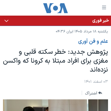
ینکهای
ابل
سترسی
خبر فوری
خانه
هش
یکشنبه ۱۸ مرداد ۱۴۰۵ ایران ۰۴:۳۶
نسخه سبک وب‌سایت
ه
علم و فن آوری
حتوای
موضوع ها
صلی
پژوهش جدید: خطر سکته قلبی و
برنامه های تلویزیونی
ایران
هش
مغزی برای افراد مبتلا به کرونا که واکسن
جدول برنامه ها
ه
آمریکا
نزده‌اند
فحه
صفحه‌های ویژه
جهان
صلی
فرکانس‌های صدای آمریکا
ورزشی
جام جهانی ۲۰۲۶
۰۳ اسفند ۱۴۰۱
هش
پخش رادیویی
ه
گزیده‌ها
عملیات خشم حماسی
اشتراک
ستجو
۲۵۰سالگی آمریکا
ویژه برنامه‌ها
یادگیری زبان انگلیسی
ویدیوها
بایگانی برنامه‌های تلویزیونی