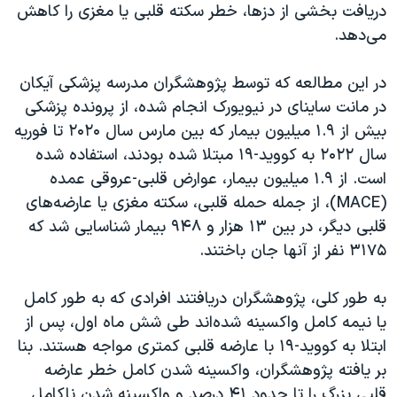
اسرائیل در جنگ
دریافت بخشی از دزها، خطر سکته قلبی یا مغزی را کاهش
می‌دهد.
نرگس محمدی برنده جایزه نوبل صلح
همایش محافظه‌کاران آمریکا «سی‌پک»
در این مطالعه که توسط پژوهشگران مدرسه پزشکی آیکان
صفحه‌های ویژه
در مانت ساینای در نیویورک انجام شده، از پرونده پزشکی
بیش از ۱.۹ میلیون بیمار که بین مارس سال ۲۰۲۰ تا فوریه
سفر پرزیدنت ترامپ به چین
سال ۲۰۲۲ به کووید-۱۹ مبتلا شده بودند، استفاده شده
است. از ۱.۹ میلیون بیمار، عوارض قلبی-عروقی عمده
(MACE)، از جمله حمله قلبی، سکته مغزی یا عارضه‌های
قلبی دیگر، در بین ۱۳ هزار و ۹۴۸ بیمار شناسایی شد که
۳۱۷۵ نفر از آنها جان باختند.
به طور کلی، پژوهشگران دریافتند افرادی که به طور کامل
یا نیمه کامل واکسینه شده‌اند طی شش ماه اول، پس از
ابتلا به کووید-۱۹ با عارضه قلبی کمتری مواجه هستند. بنا
بر یافته پژوهشگران، واکسینه شدن کامل خطر عارضه
قلبی بزرگ را تا حدود ۴۱ درصد و واکسینه شدن ناکامل